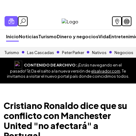
Inicio
Noticias
Turismo
Dinero y negocios
Vida
Entretenim
Turismo
Las Cascadas
Peter Parker
Nativos
Negocios
CONTENIDO DE ARCHIVO:
¡Estás navegando en el
pasado! 🚀 Da el salto a la nueva versión de
elsalvador.com
. Te
invitamos a visitar el nuevo portal país donde coincidimos todos.
Cristiano Ronaldo dice que su
conflicto con Manchester
United "no afectará" a
Portugal