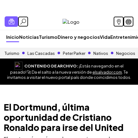
Inicio
Noticias
Turismo
Dinero y negocios
Vida
Entretenim
Turismo
Las Cascadas
Peter Parker
Nativos
Negocios
CONTENIDO DE ARCHIVO:
¡Estás navegando en el
pasado! 🚀 Da el salto a la nueva versión de
elsalvador.com
. Te
invitamos a visitar el nuevo portal país donde coincidimos todos.
El Dortmund, última
oportunidad de Cristiano
Ronaldo para irse del United