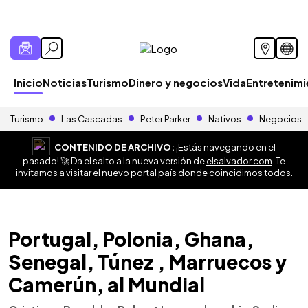
Inicio
Noticias
Turismo
Dinero y negocios
Vida
Entretenim
Turismo
Las Cascadas
Peter Parker
Nativos
Negocios
CONTENIDO DE ARCHIVO:
¡Estás navegando en el
pasado! 🚀 Da el salto a la nueva versión de
elsalvador.com
. Te
invitamos a visitar el nuevo portal país donde coincidimos todos.
Portugal, Polonia, Ghana,
Senegal, Túnez , Marruecos y
Camerún, al Mundial