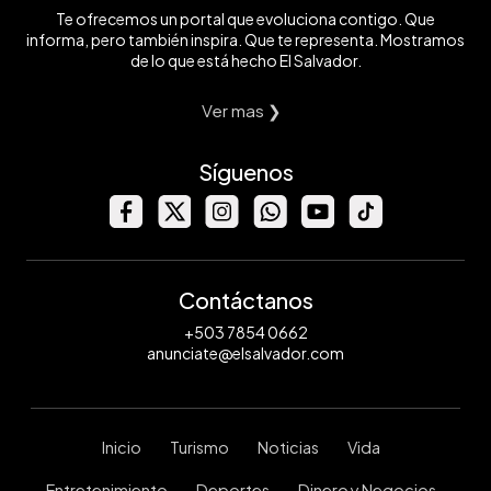
Te ofrecemos un portal que evoluciona contigo. Que
informa, pero también inspira. Que te representa. Mostramos
de lo que está hecho El Salvador.
Ver mas ❯
Síguenos
Contáctanos
+503 7854 0662
anunciate@elsalvador.com
Inicio
Turismo
Noticias
Vida
Entretenimiento
Deportes
Dinero y Negocios