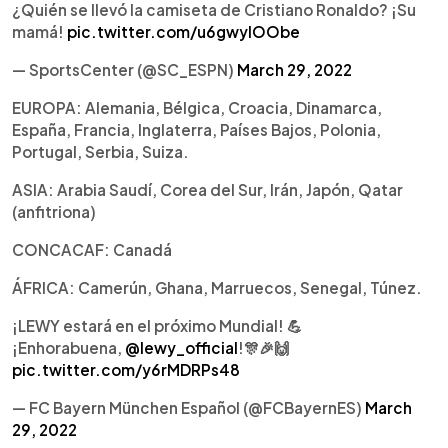
¿Quién se llevó la camiseta de Cristiano Ronaldo? ¡Su
mamá!
pic.twitter.com/u6gwyIOObe
— SportsCenter (@SC_ESPN)
March 29, 2022
EUROPA: Alemania, Bélgica, Croacia, Dinamarca,
España, Francia, Inglaterra, Países Bajos, Polonia,
Portugal, Serbia, Suiza.
ASIA: Arabia Saudí, Corea del Sur, Irán, Japón, Qatar
(anfitriona)
CONCACAF: Canadá
ÁFRICA: Camerún, Ghana, Marruecos, Senegal, Túnez.
¡LEWY estará en el próximo Mundial! 💪
¡Enhorabuena,
@lewy_official
!🎊🎉🙌
pic.twitter.com/y6rMDRPs48
— FC Bayern München Español (@FCBayernES)
March
29, 2022