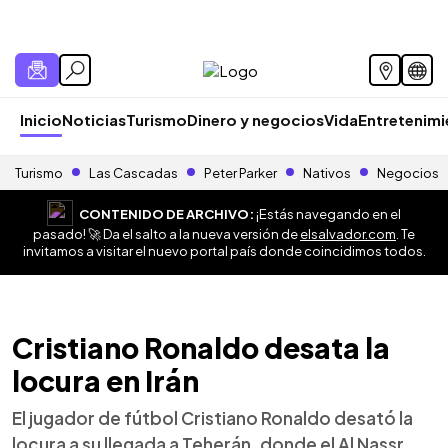
Inicio
Noticias
Turismo
Dinero y negocios
Vida
Entretenim
Turismo
Las Cascadas
Peter Parker
Nativos
Negocios
CONTENIDO DE ARCHIVO:
¡Estás navegando en el
pasado! 🚀 Da el salto a la nueva versión de
elsalvador.com
. Te
invitamos a visitar el nuevo portal país donde coincidimos todos.
Cristiano Ronaldo desata la
locura en Irán
El jugador de fútbol Cristiano Ronaldo desató la
locura a su llegada a Teherán, donde el Al Nassr