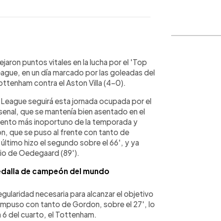
WhatsApp
Copiar link
aron puntos vitales en la lucha por el 'Top
League, en un día marcado por las goleadas del
ttenham contra el Aston Villa (4-0).
 League seguirá esta jornada ocupada por el
senal, que se mantenía bien asentado en el
mento más inoportuno de la temporada y
n, que se puso al frente con tanto de
ltimo hizo el segundo sobre el 66', y ya
dio de Oedegaard (89').
edalla de campeón del mundo
egularidad necesaria para alcanzar el objetivo
e impuso con tanto de Gordon, sobre el 27', lo
 6 del cuarto, el Tottenham.