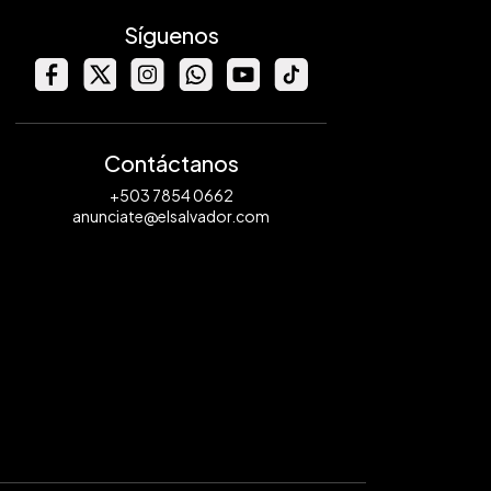
Síguenos
Contáctanos
+503 7854 0662
anunciate@elsalvador.com