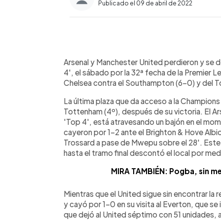
Publicado el 09 de abril de 2022
0:00
Facebook
Twitter
►
Escuchar artículo
Arsenal y Manchester United perdieron y se dej
4', el sábado por la 32ª fecha de la Premier 
Chelsea contra el Southampton (6-0) y del To
La última plaza que da acceso a la Champions
Tottenham (4º), después de su victoria. El Ar
'Top 4', está atravesando un bajón en el mo
cayeron por 1-2 ante el Brighton & Hove Albio
Trossard a pase de Mwepu sobre el 28'. Este ú
hasta el tramo final descontó el local por me
MIRA TAMBIÉN: Pogba, sin m
Mientras que el United sigue sin encontrar la r
y cayó por 1-0 en su visita al Everton, que s
que dejó al United séptimo con 51 unidades, a