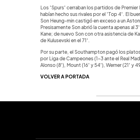
Los 'Spurs' cerraban los partidos de Premie
habían hecho sus rivales por el 'Top 4'. El bu
Son Heung-min castigó en exceso a un Aston V
Presisamente Son abrió la cuenta apenas al 3',
Kane; de nuevo Son con otra asistencia de Kan
de Kulusevski en el 71'.
Por su parte, el Southampton pagó los plato
por Liga de Campeones (1-3 ante el Real Mad
Alonso (8'), Mount (16' y 54'), Werner (21' y 49
VOLVER A PORTADA