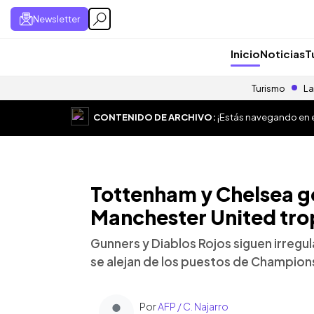
Newsletter
Inicio
Noticias
T
Turismo
La
CONTENIDO DE ARCHIVO:
¡Estás navegando en el
Tottenham y Chelsea go
Manchester United tro
Gunners y Diablos Rojos siguen irregul
se alejan de los puestos de Champio
Por
AFP / C. Najarro