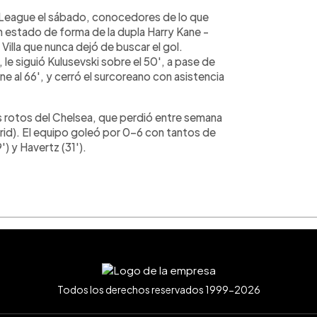
r League el sábado, conocedores de lo que
en estado de forma de la dupla Harry Kane -
illa que nunca dejó de buscar el gol.
 le siguió Kulusevski sobre el 50', a pase de
e al 66', y cerró el surcoreano con asistencia
s rotos del Chelsea, que perdió entre semana
rid). El equipo goleó por 0-6 con tantos de
') y Havertz (31').
Todos los derechos reservados 1999-2026