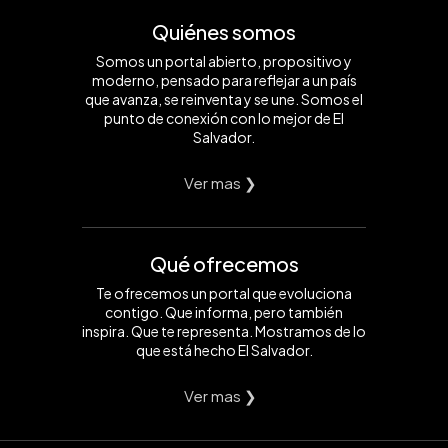
Quiénes somos
Somos un portal abierto, propositivo y
moderno, pensado para reflejar a un país
que avanza, se reinventa y se une. Somos el
punto de conexión con lo mejor de El
Salvador.
Ver mas ❯
Qué ofrecemos
Te ofrecemos un portal que evoluciona
contigo. Que informa, pero también
inspira. Que te representa. Mostramos de lo
que está hecho El Salvador.
Ver mas ❯