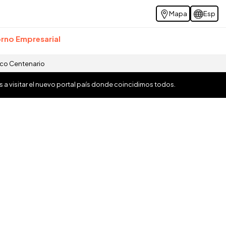
Mapa
Esp
rno Empresarial
ico Centenario
os a visitar el nuevo portal país donde coincidimos todos.