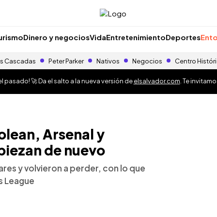
urismo
Dinero y negocios
Vida
Entretenimiento
Deportes
Ento
s Cascadas
Peter Parker
Nativos
Negocios
Centro Histór
 pasado! 🚀 Da el salto a la nueva versión de
elsalvador.com
. Te invitam
lean, Arsenal y
piezan de nuevo
ares y volvieron a perder, con lo que
ns League