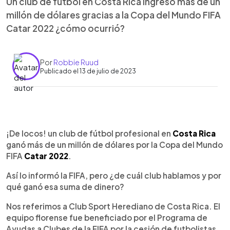
Un club de fútbol en Costa Rica ingresó más de un
millón de dólares gracias a la Copa del Mundo FIFA
Catar 2022 ¿cómo ocurrió?
Por
Robbie Ruud
Publicado el 13 de julio de 2023
0:00
►
Escuchar artículo
¡De locos! un club de fútbol profesional en
Costa Rica
ganó más de un millón de dólares por la Copa del Mundo
FIFA
Catar 2022
.
Así lo informó la FIFA, pero ¿de cuál club hablamos y por
qué ganó esa suma de dinero?
Nos referimos a Club Sport Herediano de Costa Rica. El
equipo florense fue beneficiado por el Programa de
Ayudas a Clubes de la FIFA por la cesión de futbolistas