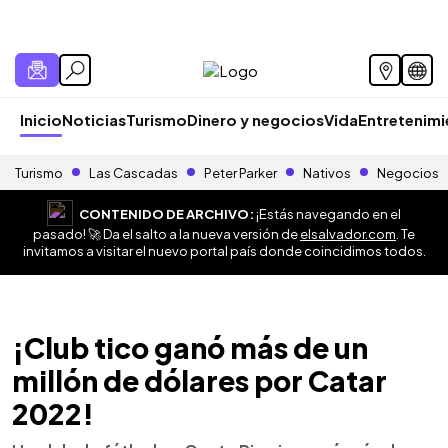
Inicio
Noticias
Turismo
Dinero y negocios
Vida
Entretenim
Turismo
Las Cascadas
Peter Parker
Nativos
Negocios
CONTENIDO DE ARCHIVO:
¡Estás navegando en el
pasado! 🚀 Da el salto a la nueva versión de
elsalvador.com
. Te
invitamos a visitar el nuevo portal país donde coincidimos todos.
¡Club tico ganó más de un
millón de dólares por Catar
2022!