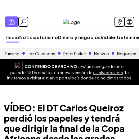
Inicio
Noticias
Turismo
Dinero y negocios
Vida
Entretenim
Turismo
Las Cascadas
Peter Parker
Nativos
Negocios
CONTENIDO DE ARCHIVO:
¡Estás navegando en el
pasado! 🚀 Da el salto a la nueva versión de
elsalvador.com
. Te
invitamos a visitar el nuevo portal país donde coincidimos todos.
VÍDEO: El DT Carlos Queiroz
perdió los papeles y tendrá
que dirigir la final de la Copa
Africana desde las gradas