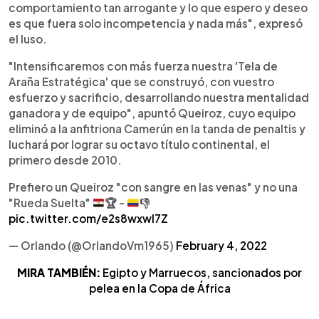
comportamiento tan arrogante y lo que espero y deseo
es que fuera solo incompetencia y nada más", expresó
el luso.
"Intensificaremos con más fuerza nuestra 'Tela de
Araña Estratégica' que se construyó, con vuestro
esfuerzo y sacrificio, desarrollando nuestra mentalidad
ganadora y de equipo", apuntó Queiroz, cuyo equipo
eliminó a la anfitriona Camerún en la tanda de penaltis y
luchará por lograr su octavo título continental, el
primero desde 2010.
Prefiero un Queiroz "con sangre en las venas" y no una
"Rueda Suelta"
🏆
-
👎
pic.twitter.com/e2s8wxwl7Z
— Orlando (@OrlandoVm1965)
February 4, 2022
MIRA TAMBIÉN:
Egipto y Marruecos, sancionados por
pelea en la Copa de África