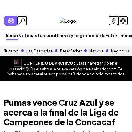
Inicio
Noticias
Turismo
Dinero y negocios
Vida
Entretenim
Turismo
Las Cascadas
Peter Parker
Nativos
Negocios
CONTENIDO DE ARCHIVO:
¡Estás navegando en el
pasado! 🚀 Da el salto a la nueva versión de
elsalvador.com
. Te
invitamos a visitar el nuevo portal país donde coincidimos todos.
Pumas vence Cruz Azul y se
acerca a la final de la Liga de
Campeones de la Concacaf