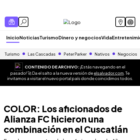
Inicio
Noticias
Turismo
Dinero y negocios
Vida
Entretenim
Turismo
Las Cascadas
Peter Parker
Nativos
Negocios
CONTENIDO DE ARCHIVO:
¡Estás navegando en el
pasado! 🚀 Da el salto a la nueva versión de
elsalvador.com
. Te
invitamos a visitar el nuevo portal país donde coincidimos todos.
COLOR: Los aficionados de
Alianza FC hicieron una
combinación en el Cuscatlán