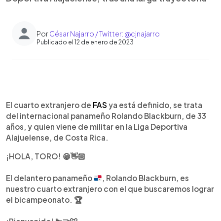
Por
César Najarro / Twitter: @cjnajarro
Publicado el 12 de enero de 2023
0:00
►
Escuchar artículo
El cuarto extranjero de
FAS
ya está definido, se trata
del internacional panameño Rolando Blackburn, de 33
años, y quien viene de militar en la Liga Deportiva
Alajuelense, de Costa Rica.
¡HOLA, TORO! 😁👋🏻
El delantero panameño
, Rolando Blackburn, es
nuestro cuarto extranjero con el que buscaremos lograr
el bicampeonato.
🏆