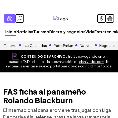
Inicio
Noticias
Turismo
Dinero y negocios
Vida
Entretenim
Turismo
Las Cascadas
Peter Parker
Nativos
Negocios
CONTENIDO DE ARCHIVO:
¡Estás navegando en el
pasado! 🚀 Da el salto a la nueva versión de
elsalvador.com
. Te
invitamos a visitar el nuevo portal país donde coincidimos todos.
FAS ficha al panameño
Rolando Blackburn
El internacional canalero viene tras jugar con Liga
Deportiva Alajuelense, tras una larga trayectoria