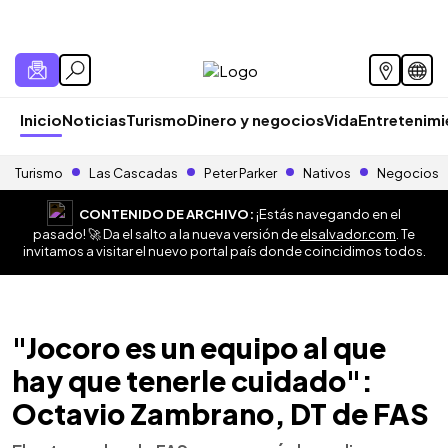
Inicio
Noticias
Turismo
Dinero y negocios
Vida
Entretenim
Turismo
Las Cascadas
Peter Parker
Nativos
Negocios
CONTENIDO DE ARCHIVO:
¡Estás navegando en el
pasado! 🚀 Da el salto a la nueva versión de
elsalvador.com
. Te
invitamos a visitar el nuevo portal país donde coincidimos todos.
"Jocoro es un equipo al que
hay que tenerle cuidado":
Octavio Zambrano, DT de FAS