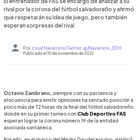
El entrenador de FAS se encargó de analizar a su
rival por la corona del fútbol salvadoreño y afirmó
que respetarán su idea de juego, pero también
esperan sorpresas del rival
Por
Josué Navarrete | Twitter: @JNavarrete_EDH
Publicado el 10 de noviembre de 2022
0:00
►
Escuchar artículo
Octavio Zambrano,
siempre con su paciencia y
elocuencia para emitir opiniones ha sentado posición a
poco más de 72 horas de la final del fútbol salvadoreño,
donde en su primer torneo con
Club Deportivo FAS
esperan lograr la corona número 19 de la entidad
asociada santaneca.
Por ello, en el marco del Media Day del equipo, explicó