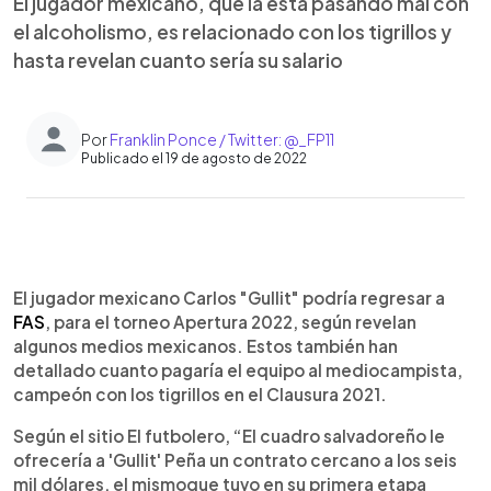
El jugador mexicano, que la está pasando mal con
el alcoholismo, es relacionado con los tigrillos y
hasta revelan cuanto sería su salario
Por
Franklin Ponce / Twitter: @_FP11
Publicado el 19 de agosto de 2022
0:00
►
Escuchar artículo
El jugador mexicano Carlos "Gullit" podría regresar a
FAS
, para el torneo Apertura 2022, según revelan
algunos medios mexicanos. Estos también han
detallado cuanto pagaría el equipo al mediocampista,
campeón con los tigrillos en el Clausura 2021.
Según el sitio El futbolero, “El cuadro salvadoreño le
ofrecería a 'Gullit' Peña un contrato cercano a los seis
mil dólares, el mismoque tuvo en su primera etapa