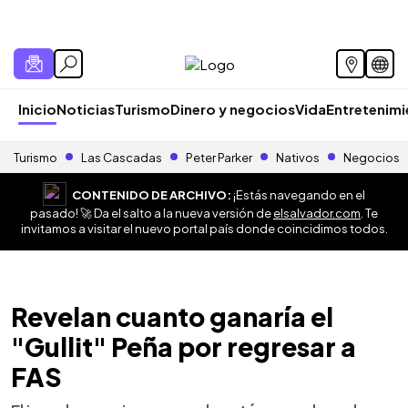
Inicio
Noticias
Turismo
Dinero y negocios
Vida
Entretenim
Turismo
Las Cascadas
Peter Parker
Nativos
Negocios
CONTENIDO DE ARCHIVO:
¡Estás navegando en el
pasado! 🚀 Da el salto a la nueva versión de
elsalvador.com
. Te
invitamos a visitar el nuevo portal país donde coincidimos todos.
Revelan cuanto ganaría el
"Gullit" Peña por regresar a
FAS