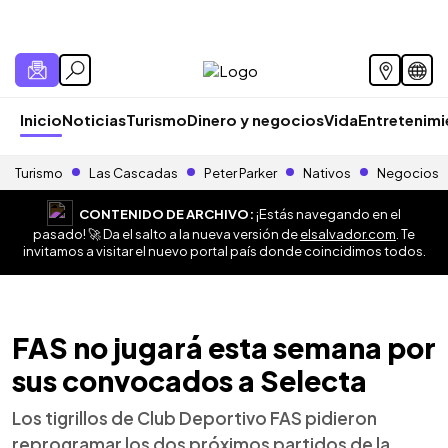
Inicio
Noticias
Turismo
Dinero y negocios
Vida
Entretenim
Turismo
Las Cascadas
Peter Parker
Nativos
Negocios
CONTENIDO DE ARCHIVO:
¡Estás navegando en el
pasado! 🚀 Da el salto a la nueva versión de
elsalvador.com
. Te
invitamos a visitar el nuevo portal país donde coincidimos todos.
FAS no jugará esta semana por
sus convocados a Selecta
Los tigrillos de Club Deportivo FAS pidieron
reprogramar los dos próximos partidos de la