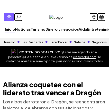
Inicio
Noticias
Turismo
Dinero y negocios
Vida
Entretenim
Turismo
Las Cascadas
Peter Parker
Nativos
Negocios
CONTENIDO DE ARCHIVO:
¡Estás navegando en el
pasado! 🚀 Da el salto a la nueva versión de
elsalvador.com
. Te
invitamos a visitar el nuevo portal país donde coincidimos todos.
Alianza coquetea con el
liderato tras vencer a Dragón
Los albos derrotaron al Dragón, se reencontraron
la victoria, celebraron con sus aficionados y