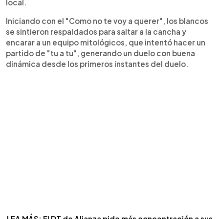
local.
Iniciando con el "Como no te voy a querer", los blancos
se sintieron respaldados para saltar a la cancha y
encarar a un equipo mitológicos, que intentó hacer un
partido de "tu a tu", generando un duelo con buena
dinámica desde los primeros instantes del duelo.
LEA MÁS: El DT de Alianza pide más concentración a sus