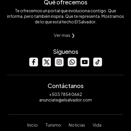
Qué ofrecemos
Te ofrecemos un portal que evoluciona contigo. Que
informa, pero también inspira. Que te representa. Mostramos
de lo que está hecho El Salvador.
Ver mas ❯
Síguenos
Contáctanos
+503 7854 0662
anunciate@elsalvador.com
Inicio
Turismo
Noticias
Vida