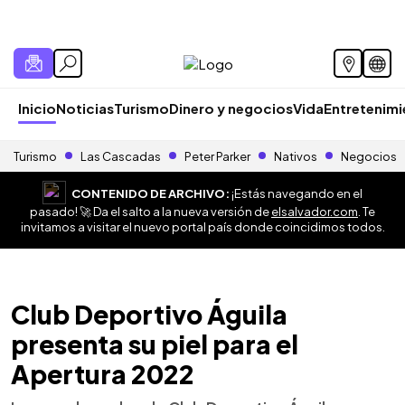
Inicio
Noticias
Turismo
Dinero y negocios
Vida
Entretenim
Turismo
Las Cascadas
Peter Parker
Nativos
Negocios
CONTENIDO DE ARCHIVO:
¡Estás navegando en el
pasado! 🚀 Da el salto a la nueva versión de
elsalvador.com
. Te
invitamos a visitar el nuevo portal país donde coincidimos todos.
Club Deportivo Águila
presenta su piel para el
Apertura 2022