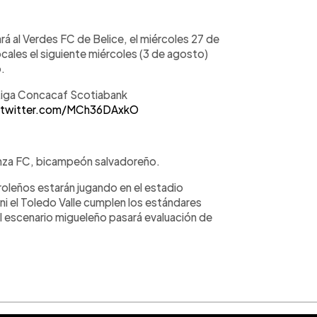
ará al Verdes FC de Belice, el miércoles 27 de
locales el siguiente miércoles (3 de agosto)
o.
 Liga Concacaf Scotiabank
.twitter.com/MCh36DAxkO
ianza FC, bicampeón salvadoreño.
oleños estarán jugando en el estadio
 ni el Toledo Valle cumplen los estándares
l escenario migueleño pasará evaluación de