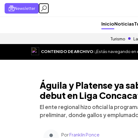
Newsletter
Inicio
Noticias
T
Turismo
La
CONTENIDO DE ARCHIVO:
¡Estás navegando en el
Águila y Platense ya sa
debut en Liga Concaca
El ente regional hizo oficial la program
preliminar, donde gallos y emplumado
Por
Franklin Ponce