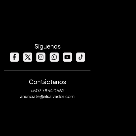
Síguenos
Contáctanos
+503 7854 0662
anunciate@elsalvador.com