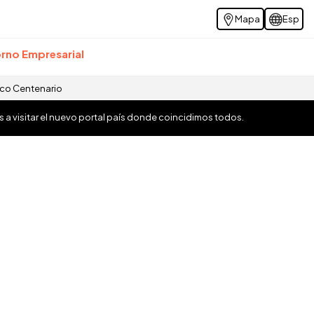
Mapa
Esp
rno Empresarial
ico Centenario
os a visitar el nuevo portal país donde coincidimos todos.