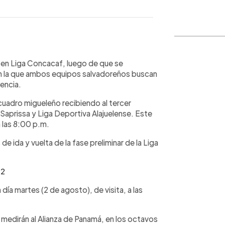
WhatsApp
Copiar link
a en Liga Concacaf, luego de que se
, en la que ambos equipos salvadoreños buscan
encia.
 cuadro migueleño recibiendo al tercer
Saprissa y Liga Deportiva Alajuelense. Este
a las 8:00 p.m.
de ida y vuelta de la fase preliminar de la Liga
22
día martes (2 de agosto), de visita, a las
 medirán al Alianza de Panamá, en los octavos