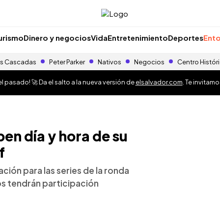
urismo
Dinero y negocios
Vida
Entretenimiento
Deportes
Ento
s Cascadas
Peter Parker
Nativos
Negocios
Centro Histór
 pasado! 🚀 Da el salto a la nueva versión de
elsalvador.com
. Te invitam
ben día y hora de su
f
ación para las series de la ronda
s tendrán participación