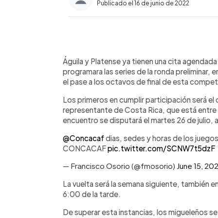
Publicado el 16 de junio de 2022
0:00
Facebook
Twitter
►
Escuchar artículo
Águila y Platense ya tienen una cita agendad
programara las series de la ronda preliminar
el pase a los octavos de final de esta compet
Los primeros en cumplir participación será el
representante de Costa Rica, que está entre 
encuentro se disputará el martes 26 de julio, 
@Concacaf
dias, sedes y horas de los juegos 
CONCACAF
pic.twitter.com/SCNW7t5dzF
— Francisco Osorio (@fmosorio)
June 15, 20
La vuelta será la semana siguiente, también en 
6:00 de la tarde.
De superar esta instancias, los migueleños se