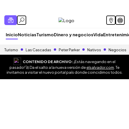
Inicio
Noticias
Turismo
Dinero y negocios
Vida
Entretenim
Turismo
Las Cascadas
Peter Parker
Nativos
Negocios
CONTENIDO DE ARCHIVO:
¡Estás navegando en el
pasado! 🚀 Da el salto a la nueva versión de
elsalvador.com
. Te
invitamos a visitar el nuevo portal país donde coincidimos todos.