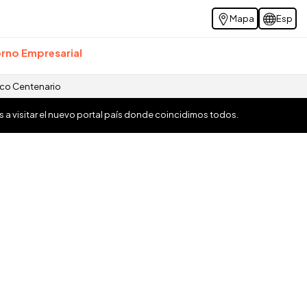
Mapa
Esp
rno Empresarial
ico Centenario
os a visitar el nuevo portal país donde coincidimos todos.