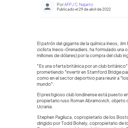
Por
AFP / C. Najarro
Publicado el 29 de abril de 2022
0:00
Facebook
Twitter
►
Escuchar artículo
El patrón del gigante de la química Ineos, Jim 
ciclista Ineos-Grenadiers, ha formulado una o
millones de dólares) por la compra del club in
"Es una oferta británica por un club británic
prometiendo "invertir en Stamford Bridge para
como en el sector deportivo para reunir a "l
mundo".
El prestigioso club londinense está puesto e
propietario ruso Roman Abramovich, objeto d
Ucrania.
Stephen Pagliuca, copropietario de los Bost
dirigido por Todd Bohely, copropietario de l