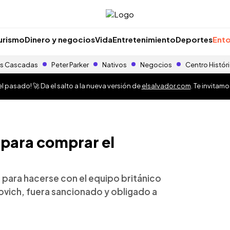
urismo
Dinero y negocios
Vida
Entretenimiento
Deportes
Ento
s Cascadas
Peter Parker
Nativos
Negocios
Centro Histór
 pasado! 🚀 Da el salto a la nueva versión de
elsalvador.com
. Te invitam
 para comprar el
ta para hacerse con el equipo británico
ovich, fuera sancionado y obligado a