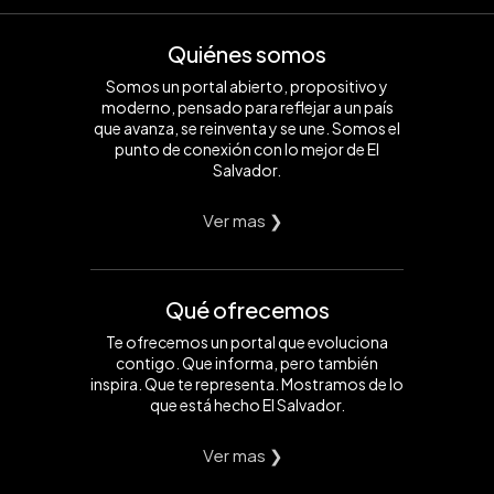
Quiénes somos
Somos un portal abierto, propositivo y
moderno, pensado para reflejar a un país
que avanza, se reinventa y se une. Somos el
punto de conexión con lo mejor de El
Salvador.
Ver mas ❯
Qué ofrecemos
Te ofrecemos un portal que evoluciona
contigo. Que informa, pero también
inspira. Que te representa. Mostramos de lo
que está hecho El Salvador.
Ver mas ❯