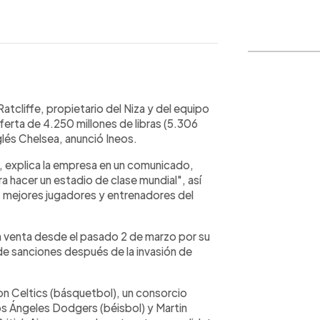
WhatsApp
Copiar link
Ratcliffe, propietario del Niza y del equipo
ferta de 4.250 millones de libras (5.306
glés Chelsea, anunció Ineos.
o", explica la empresa en un comunicado,
 hacer un estadio de clase mundial", así
os mejores jugadores y entrenadores del
n venta desde el pasado 2 de marzo por su
e sanciones después de la invasión de
on Celtics (básquetbol), un consorcio
os Ángeles Dodgers (béisbol) y Martin