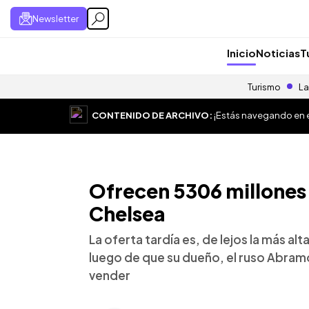
Newsletter
Inicio
Noticias
T
Turismo
La
CONTENIDO DE ARCHIVO:
¡Estás navegando en el
Ofrecen 5306 millones
Chelsea
La oferta tardía es, de lejos la más al
luego de que su dueño, el ruso Abram
vender