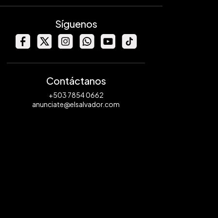
Síguenos
Contáctanos
+503 7854 0662
anunciate@elsalvador.com