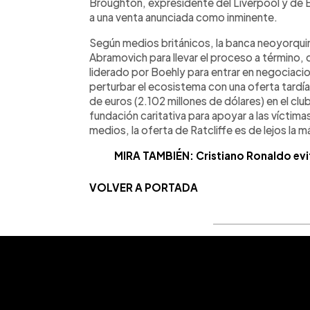
Broughton, expresidente del Liverpool y de B
a una venta anunciada como inminente.
Según medios británicos, la banca neoyorqu
Abramovich para llevar el proceso a término,
liderado por Boehly para entrar en negociacion
perturbar el ecosistema con una oferta tardía,
de euros (2.102 millones de dólares) en el clu
fundación caritativa para apoyar a las víctima
medios, la oferta de Ratcliffe es de lejos la 
MIRA TAMBIÉN: Cristiano Ronaldo evit
VOLVER A PORTADA