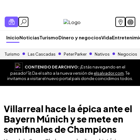
Inicio
Noticias
Turismo
Dinero y negocios
Vida
Entretenim
Turismo
Las Cascadas
Peter Parker
Nativos
Negocios
CONTENIDO DE ARCHIVO:
¡Estás navegando en el
pasado! 🚀 Da el salto a la nueva versión de
elsalvador.com
. Te
invitamos a visitar el nuevo portal país donde coincidimos todos.
Villarreal hace la épica ante el
Bayern Múnich y se mete en
semifinales de Champions