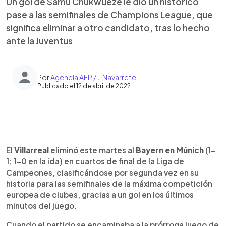
Un gol de Samu Chukwueze le dio un histórico
pase a las semifinales de Champions League, que
significa eliminar a otro candidato, tras lo hecho
ante la Juventus
Por
Agencia AFP / J. Navarrete
Publicado el 12 de abril de 2022
0:00
►
Escuchar artículo
El
Villarreal
eliminó este martes al
Bayern en Múnich
(1-
1; 1-0 en la ida) en cuartos de final de la Liga de
Campeones, clasificándose por segunda vez en su
historia para las semifinales de la máxima competición
europea de clubes, gracias a un gol en los últimos
minutos del juego.
Cuando el partido se encaminaba a la prórroga luego de