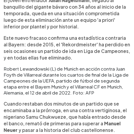
El joven entrenador
Julian Nagelsmann
, llegado al
banquillo del gigante bávaro con 34 años al inicio de la
temporada, queda en una situación comprometida
luego de esta eliminación ante un equipo 'a priori'
inferior por plantel y por historial.
Este nuevo fracaso confirma una estadística contraria
al Bayern: desde 2015, el 'Rekordmeister' ha perdido en
seis ocasiones un partido de ida en Liga de Campeones,
y en todas ellas fue eliminado.
Robert Lewandowski (L) de Munich en acción contra Juan
Foyth de Villarreal durante los cuartos de final de la Liga de
Campeones de la UEFA, partido de fútbol de segunda
etapa entre el Bayern Munich y el Villarreal CF en Munich,
Alemania, el 12 de abril de 2022. Foto: AFP
Cuando restaban dos minutos de un partido que se
encaminaba a la prórroga, en una contra vertiginosa, el
nigeriano Samu Chukwueze, que había entrado desde
el banco, remató de primeras para superar a
Manuel
Neuer
y pasar a la historia del club castellonense.