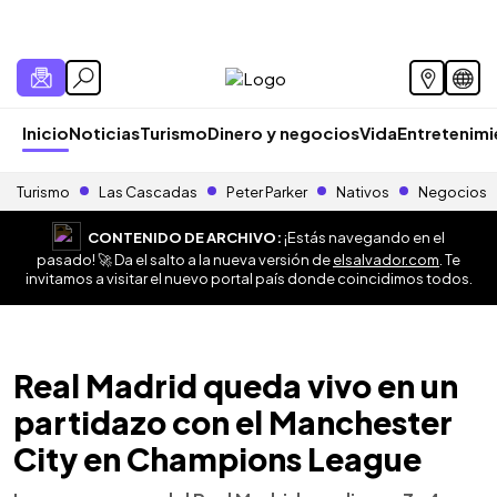
Inicio
Noticias
Turismo
Dinero y negocios
Vida
Entretenim
Turismo
Las Cascadas
Peter Parker
Nativos
Negocios
CONTENIDO DE ARCHIVO:
¡Estás navegando en el
pasado! 🚀 Da el salto a la nueva versión de
elsalvador.com
. Te
invitamos a visitar el nuevo portal país donde coincidimos todos.
Real Madrid queda vivo en un
partidazo con el Manchester
City en Champions League