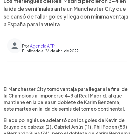
Los merengues del Real Madrid perdieron 3-4 en
la ida de semifinales ante un Manchester City que
se cansó de fallar goles y llega con mínima ventaja
a España para la vuelta
Por
Agencia AFP
Publicado el 26 de abril de 2022
0:00
►
Escuchar artículo
El Manchester City tomó ventaja para llegar a la final de
la Champions al imponerse 4-3 al Real Madrid, al que
mantiene en la pelea un doblete de Karim Benzema,
este martes en la ida de semis del torneo continental.
El equipo inglés se adelantó con los goles de Kevin de
Bruyne de cabeza (2), Gabriel Jesús (11), Phil Foden (53)
y Bernardo Silva (74), pero el doblete de Karim Benzema