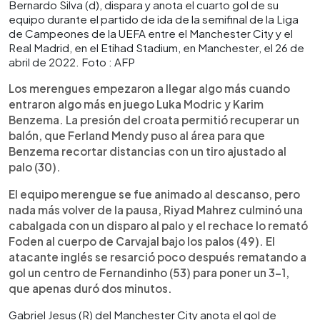
Bernardo Silva (d), dispara y anota el cuarto gol de su
equipo durante el partido de ida de la semifinal de la Liga
de Campeones de la UEFA entre el Manchester City y el
Real Madrid, en el Etihad Stadium, en Manchester, el 26 de
abril de 2022. Foto : AFP
Los merengues empezaron a llegar algo más cuando
entraron algo más en juego Luka Modric y Karim
Benzema. La presión del croata permitió recuperar un
balón, que Ferland Mendy puso al área para que
Benzema recortar distancias con un tiro ajustado al
palo (30).
El equipo merengue se fue animado al descanso, pero
nada más volver de la pausa, Riyad Mahrez culminó una
cabalgada con un disparo al palo y el rechace lo remató
Foden al cuerpo de Carvajal bajo los palos (49). El
atacante inglés se resarció poco después rematando a
gol un centro de Fernandinho (53) para poner un 3-1,
que apenas duró dos minutos.
Gabriel Jesus (R) del Manchester City anota el gol de