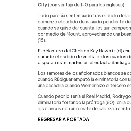
City
(con ventaja de 1-0 para los ingleses).
Todo parecía sentenciado tras el duelo de la 
comenzó el partido demasiado pendiente de g
cuando se quiso dar cuenta, los aún campeon
por medio de Mount, aprovechando una buena 
(15).
El delantero del Chelsea Kay Havertz (d) chu
durante el partido de vuelta de los cuartos 
disputan este martes en el estadio Santiag
Los temores de los aficionados blancos se co
cuando Rüdiguer empató la eliminatoria con u
una pesadilla cuando Werner hizo el tercero en
Cuando peor lo tenía el Real Madrid, Rodrygo
eliminatoria forzando la prórroga (80), en la 
los blancos con un remate de cabeza a centro 
REGRESAR A PORTADA