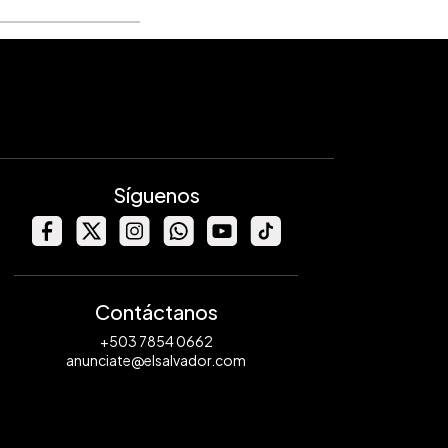
Síguenos
Contáctanos
+503 7854 0662
anunciate@elsalvador.com