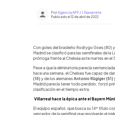
Por
Agencia AFP / J. Navarrete
Publicado el 12 de abril de 2022
0:00
Facebook
Twitter
►
Escuchar artículo
Con goles del brasileño Rodrygo Goes (80) y
Madrid se clasificó para las semifinales de l
prórroga frente al Chelsea este martes en el
Pese a que la eliminatoria parecía sentenciada
hace una semana, el Chelsea fue capaz de darl
(15)
y de los alemanes
Antonio Rügiger (51) 
Madrid parecía tener todo perdido, forzó pri
clasificación en el tiempo extra.
Villarreal hace la épica ante el Bayern Mú
El equipo español, que busca su 14º título conti
vencedor de la semifinal que resolverán el mi