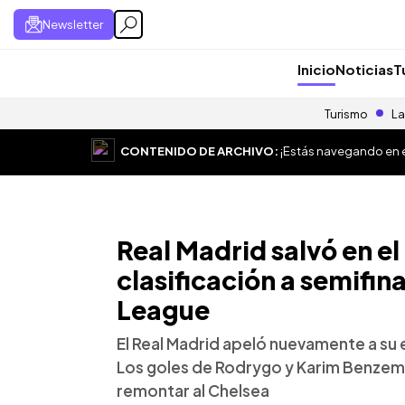
Newsletter
Inicio
Noticias
T
Turismo
La
CONTENIDO DE ARCHIVO:
¡Estás navegando en el
Real Madrid salvó en el
clasificación a semifi
League
El Real Madrid apeló nuevamente a su 
Los goles de Rodrygo y Karim Benzema 
remontar al Chelsea