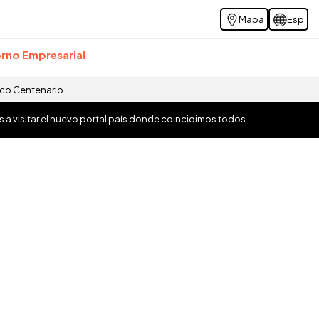
Mapa
Esp
rno Empresarial
ico Centenario
os a visitar el nuevo portal país donde coincidimos todos.