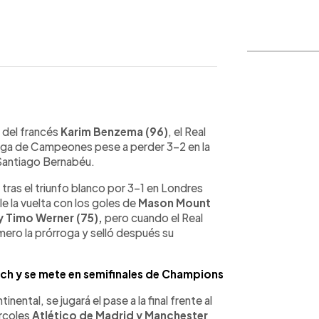
WhatsApp
Copiar link
 del francés
Karim Benzema (96)
, el Real
a Liga de Campeones pese a perder 3-2 en la
 Santiago Bernabéu.
 tras el triunfo blanco por 3-1 en Londres
e la vuelta con los goles de
Mason Mount
y Timo Werner (75),
pero cuando el Real
mero la prórroga y selló después su
nich y se mete en semifinales de Champions
nental, se jugará el pase a la final frente al
ércoles
Atlético de Madrid y Manchester