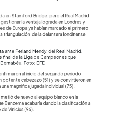
ida en Stamford Bridge, pero el Real Madrid
estionar la ventaja lograda en Londres y
es de Europa ya habían marcado el primero
triangulación de la delantera londinense
ta ante Ferland Mendy, del Real Madrid,
de final de la Liga de Campeones que
o Bernabéu. Foto: EFE
nfirmaron al inicio del segundo periodo
n potente cabezazo (51) y se convirtieron en
 una magnífica jugada individual (75).
 metió de nuevo al equipo blanco en la
que Benzema acabaría dando la clasificación a
de Vinicius (96).