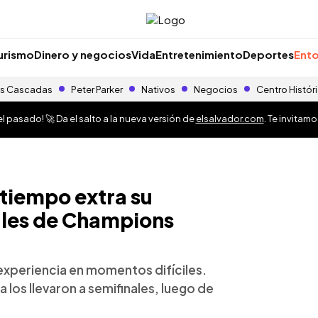
urismo
Dinero y negocios
Vida
Entretenimiento
Deportes
Ento
s Cascadas
Peter Parker
Nativos
Negocios
Centro Histór
 pasado! 🚀 Da el salto a la nueva versión de
elsalvador.com
. Te invitam
 tiempo extra su
nales de Champions
experiencia en momentos difíciles.
los llevaron a semifinales, luego de