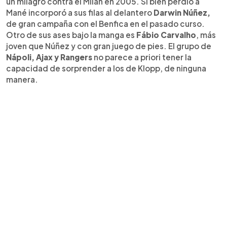
un milagro contra el Milan en 2005. Si bien perdió a
Mané incorporó a sus filas al delantero
Darwin Núñez,
de gran campaña con el Benfica en el pasado curso.
Otro de sus ases bajo la manga es
Fábio Carvalho
, más
joven que Núñez y con gran juego de pies. El grupo de
Nápoli, Ajax y Rangers
no parece a priori tener la
capacidad de sorprender a los de Klopp, de ninguna
manera.