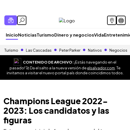
Inicio
Noticias
Turismo
Dinero y negocios
Vida
Entretenim
Turismo
Las Cascadas
Peter Parker
Nativos
Negocios
CONTENIDO DE ARCHIVO:
¡Estás navegando en el
pasado! 🚀 Da el salto a la nueva versión de
elsalvador.com
. Te
invitamos a visitar el nuevo portal país donde coincidimos todos.
Champions League 2022-
2023: Los candidatos y las
figuras