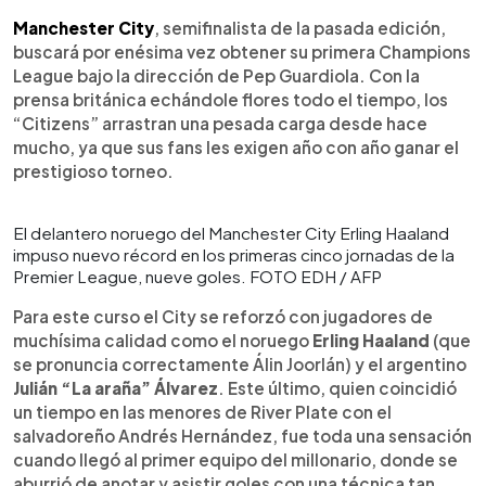
Manchester City
, semifinalista de la pasada edición,
buscará por enésima vez obtener su primera Champions
League bajo la dirección de Pep Guardiola. Con la
prensa británica echándole flores todo el tiempo, los
“Citizens” arrastran una pesada carga desde hace
mucho, ya que sus fans les exigen año con año ganar el
prestigioso torneo.
El delantero noruego del Manchester City Erling Haaland
impuso nuevo récord en los primeras cinco jornadas de la
Premier League, nueve goles. FOTO EDH / AFP
Para este curso el City se reforzó con jugadores de
muchísima calidad como el noruego
Erling Haaland
(que
se pronuncia correctamente Álin Joorlán) y el argentino
Julián “La araña” Álvarez
. Este último, quien coincidió
un tiempo en las menores de River Plate con el
salvadoreño Andrés Hernández, fue toda una sensación
cuando llegó al primer equipo del millonario, donde se
aburrió de anotar y asistir goles con una técnica tan