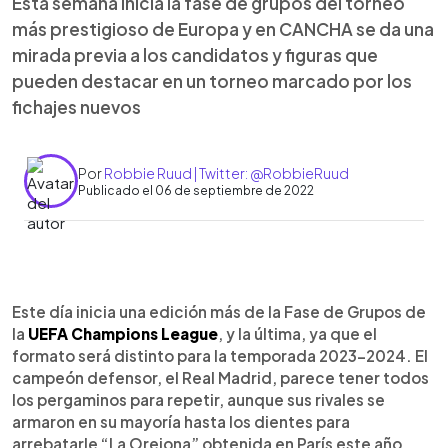
Esta semana inicia la fase de grupos del torneo
más prestigioso de Europa y en CANCHA se da una
mirada previa a los candidatos y figuras que
pueden destacar en un torneo marcado por los
fichajes nuevos
Por
Robbie Ruud | Twitter: @RobbieRuud
Publicado el 06 de septiembre de 2022
0:00
►
Escuchar artículo
Este día inicia una edición más de la Fase de Grupos de
la
UEFA Champions League
, y la última, ya que el
formato será distinto para la temporada 2023-2024. El
campeón defensor, el Real Madrid, parece tener todos
los pergaminos para repetir, aunque sus rivales se
armaron en su mayoría hasta los dientes para
arrebatarle “La Orejona” obtenida en París este año.