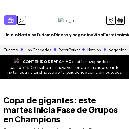
Inicio
Noticias
Turismo
Dinero y negocios
Vida
Entretenim
Turismo
Las Cascadas
Peter Parker
Nativos
Negocios
CONTENIDO DE ARCHIVO:
¡Estás navegando en el
pasado! 🚀 Da el salto a la nueva versión de
elsalvador.com
. Te
invitamos a visitar el nuevo portal país donde coincidimos todos.
Copa de gigantes: este
martes inicia Fase de Grupos
en Champions