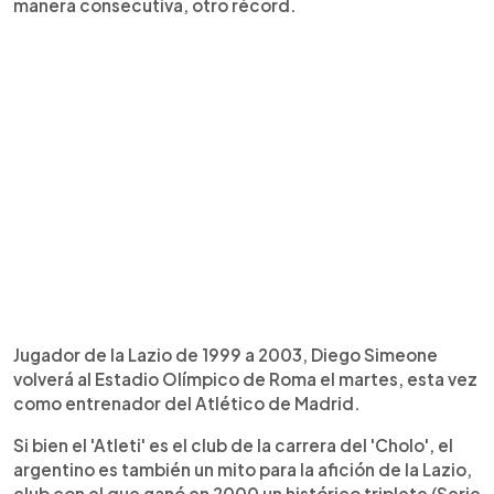
manera consecutiva, otro récord.
Jugador de la Lazio de 1999 a 2003, Diego Simeone
volverá al Estadio Olímpico de Roma el martes, esta vez
como entrenador del Atlético de Madrid.
Si bien el 'Atleti' es el club de la carrera del 'Cholo', el
argentino es también un mito para la afición de la Lazio,
club con el que ganó en 2000 un histórico triplete (Serie