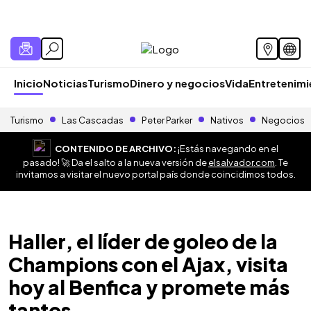
Inicio
Noticias
Turismo
Dinero y negocios
Vida
Entretenim
Turismo
Las Cascadas
Peter Parker
Nativos
Negocios
CONTENIDO DE ARCHIVO:
¡Estás navegando en el
pasado! 🚀 Da el salto a la nueva versión de
elsalvador.com
. Te
invitamos a visitar el nuevo portal país donde coincidimos todos.
Haller, el líder de goleo de la
Champions con el Ajax, visita
hoy al Benfica y promete más
tantos