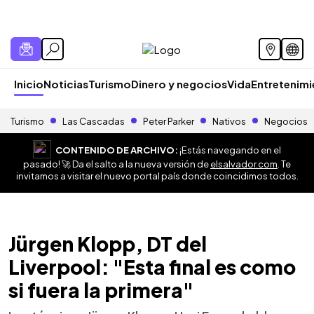
Inicio
Noticias
Turismo
Dinero y negocios
Vida
Entretenim
Turismo
Las Cascadas
Peter Parker
Nativos
Negocios
CONTENIDO DE ARCHIVO:
¡Estás navegando en el
pasado! 🚀 Da el salto a la nueva versión de
elsalvador.com
. Te
invitamos a visitar el nuevo portal país donde coincidimos todos.
Jürgen Klopp, DT del
Liverpool: "Esta final es como
si fuera la primera"