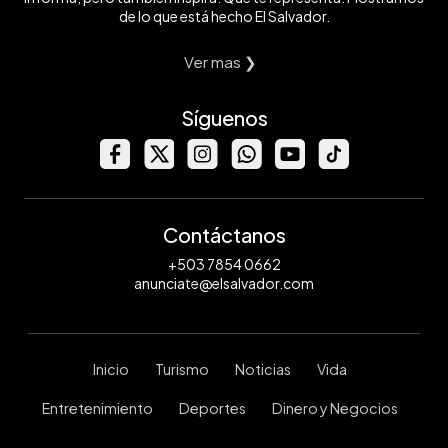
de lo que está hecho El Salvador.
Ver mas ❯
Síguenos
Contáctanos
+503 7854 0662
anunciate@elsalvador.com
Inicio
Turismo
Noticias
Vida
Entretenimiento
Deportes
Dinero y Negocios