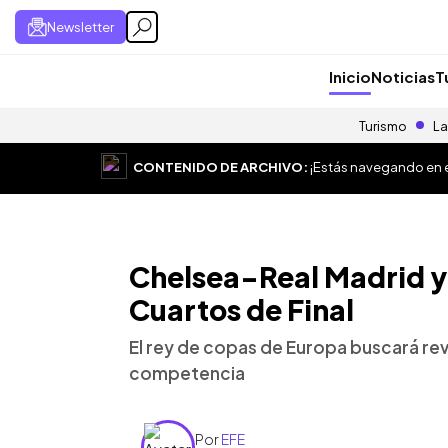
Newsletter
Inicio
Noticias
T
Turismo
La
CONTENIDO DE ARCHIVO:
¡Estás navegando en el
Chelsea-Real Madrid y
Cuartos de Final
El rey de copas de Europa buscará rev
competencia
Por
EFE