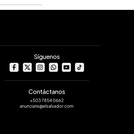
Síguenos
Contáctanos
+503 7854 0662
anunciate@elsalvador.com