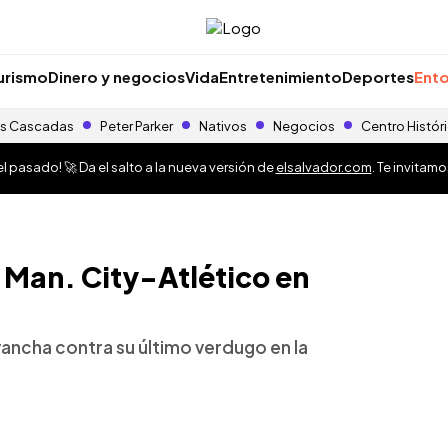
urismo
Dinero y negocios
Vida
Entretenimiento
Deportes
Ento
s Cascadas
Peter Parker
Nativos
Negocios
Centro Histór
 pasado! 🚀 Da el salto a la nueva versión de
elsalvador.com
. Te invitam
 Man. City-Atlético en
ancha contra su último verdugo en la