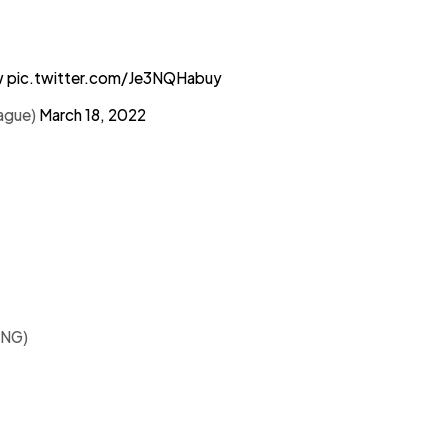
w
pic.twitter.com/Je3NQHabuy
ague)
March 18, 2022
ING)