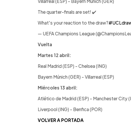
Villarreal (ESP) - Bayern Múnich (GER)
The quarter-finals are set! ✔️
What's your reaction to the draw?
#UCLdra
— UEFA Champions League (@ChampionsLe
Vuelta
Martes 12 abril:
Real Madrid (ESP) - Chelsea (ING)
Bayern Múnich (GER) - Villarreal (ESP)
Miércoles 13 abril:
Atlético de Madrid (ESP) - Manchester City (
Liverpool (ING) - Benfica (POR)
VOLVER A PORTADA