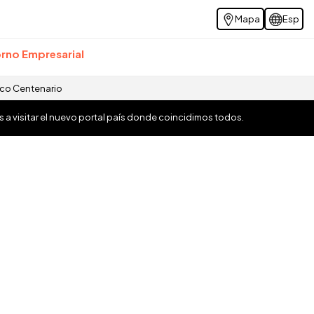
Mapa
Esp
rno Empresarial
ico Centenario
os a visitar el nuevo portal país donde coincidimos todos.