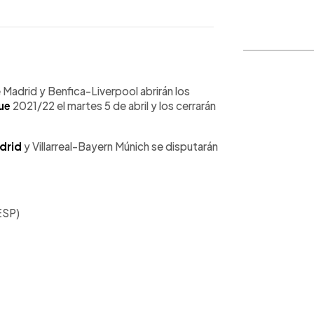
WhatsApp
Copiar link
Madrid y Benfica-Liverpool abrirán los
ue
2021/22 el martes 5 de abril y los cerrarán
drid
y Villarreal-Bayern Múnich se disputarán
ESP)