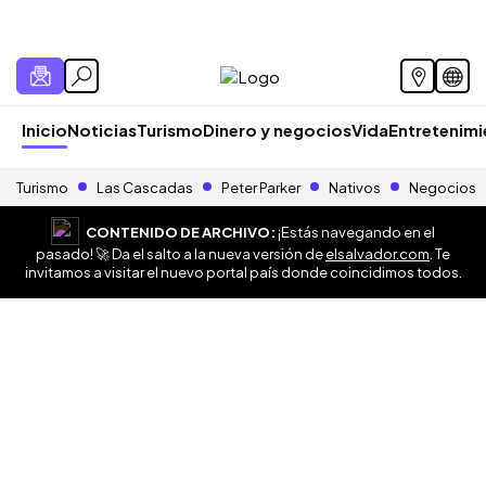
Inicio
Noticias
Turismo
Dinero y negocios
Vida
Entretenim
Turismo
Las Cascadas
Peter Parker
Nativos
Negocios
CONTENIDO DE ARCHIVO:
¡Estás navegando en el
pasado! 🚀 Da el salto a la nueva versión de
elsalvador.com
. Te
invitamos a visitar el nuevo portal país donde coincidimos todos.