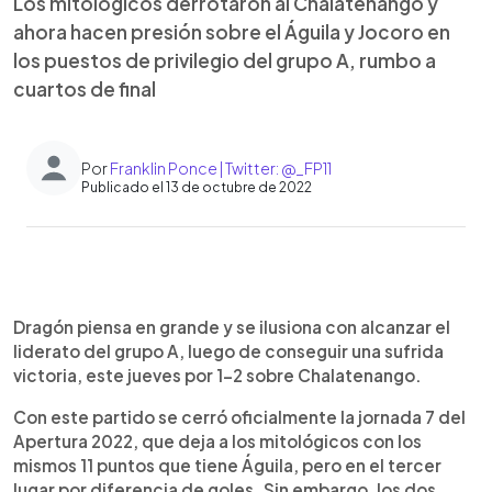
Los mitológicos derrotaron al Chalatenango y
ahora hacen presión sobre el Águila y Jocoro en
los puestos de privilegio del grupo A, rumbo a
cuartos de final
Por
Franklin Ponce | Twitter: @_FP11
Publicado el 13 de octubre de 2022
0:00
►
Escuchar artículo
Dragón piensa en grande y se ilusiona con alcanzar el
liderato del grupo A, luego de conseguir una sufrida
victoria, este jueves por 1-2 sobre Chalatenango.
Con este partido se cerró oficialmente la jornada 7 del
Apertura 2022, que deja a los mitológicos con los
mismos 11 puntos que tiene Águila, pero en el tercer
lugar por diferencia de goles. Sin embargo, los dos