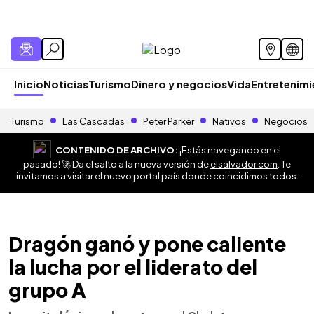
Inicio
Noticias
Turismo
Dinero y negocios
Vida
Entretenim
Turismo
Las Cascadas
Peter Parker
Nativos
Negocios
CONTENIDO DE ARCHIVO:
¡Estás navegando en el
pasado! 🚀 Da el salto a la nueva versión de
elsalvador.com
. Te
invitamos a visitar el nuevo portal país donde coincidimos todos.
Dragón ganó y pone caliente
la lucha por el liderato del
grupo A