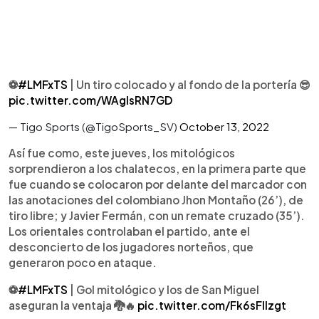
⚽️
#LMFxTS
| Un tiro colocado y al fondo de la portería 😎
pic.twitter.com/WAglsRN7GD
— Tigo Sports (@TigoSports_SV)
October 13, 2022
Así fue como, este jueves, los mitológicos
sorprendieron a los chalatecos, en la primera parte que
fue cuando se colocaron por delante del marcador con
las anotaciones del colombiano Jhon Montaño (26’), de
tiro libre; y Javier Fermán, con un remate cruzado (35’).
Los orientales controlaban el partido, ante el
desconcierto de los jugadores norteños, que
generaron poco en ataque.
⚽️
#LMFxTS
| Gol mitológico y los de San Miguel
aseguran la ventaja 🐉🔥
pic.twitter.com/Fk6sFIIzgt