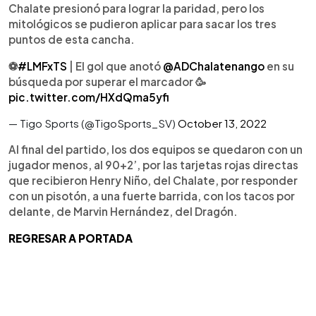
Chalate presionó para lograr la paridad, pero los
mitológicos se pudieron aplicar para sacar los tres
puntos de esta cancha.
⚽️
#LMFxTS
| El gol que anotó
@ADChalatenango
en su
búsqueda por superar el marcador 🥳
pic.twitter.com/HXdQma5yfi
— Tigo Sports (@TigoSports_SV)
October 13, 2022
Al final del partido, los dos equipos se quedaron con un
jugador menos, al 90+2’, por las tarjetas rojas directas
que recibieron Henry Niño, del Chalate, por responder
con un pisotón, a una fuerte barrida, con los tacos por
delante, de Marvin Hernández, del Dragón.
REGRESAR A PORTADA