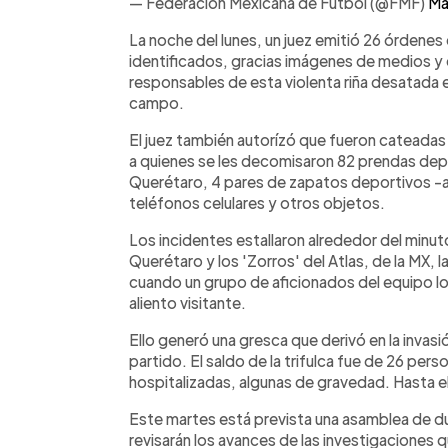
— Federación Mexicana de Futbol (@FMF)
Ma
La noche del lunes, un juez emitió 26 órdene
identificados, gracias imágenes de medios y 
responsables de esta violenta riña desatada e
campo.
El juez también autorízó que fueron cateadas
a quienes se les decomisaron 82 prendas depo
Querétaro, 4 pares de zapatos deportivos -
teléfonos celulares y otros objetos.
Los incidentes estallaron alrededor del minuto
Querétaro y los 'Zorros' del Atlas, de la MX, l
cuando un grupo de aficionados del equipo loca
aliento visitante.
Ello generó una gresca que derivó en la invas
partido. El saldo de la trifulca fue de 26 per
hospitalizadas, algunas de gravedad. Hasta el 
Este martes está prevista una asamblea de du
revisarán los avances de las investigaciones qu