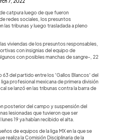
rch 7, 2022
s de catpura luego de que fueron
de redes sociales, los presuntos
n las tribunas y luego trasladada a pleno
 las viviendas de los presuntos responsables,
rtivas con insignias del equipo de
algunos con posibles manchas de sangre-, 22
 63 del partido entre los 'Gallos Blancos' del
a liga profesional mexicana de primera división
l se lanzó en las tribunas contra la barra de
ión posterior del campo y suspensión del
sonas lesionadas que tuvieron que ser
lunes 19 ya habían recibido el alta.
eños de equipos de la liga MX en la que se
e realiza la Comisión Disciplinaria de la