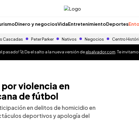
urismo
Dinero y negocios
Vida
Entretenimiento
Deportes
Ento
s Cascadas
Peter Parker
Nativos
Negocios
Centro Histór
 pasado! 🚀 Da el salto a la nueva versión de
elsalvador.com
. Te invitam
por violencia en
cana de fútbol
icipación en delitos de homicidio en
ctáculos deportivos y apología del