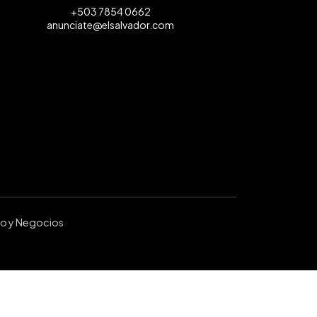
+503 7854 0662
anunciate@elsalvador.com
ro y Negocios