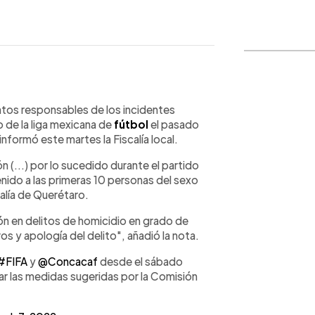
WhatsApp
Copiar link
os responsables de los incidentes
o de la liga mexicana de
fútbol
el pasado
informó este martes la Fiscalía local.
n (...) por lo sucedido durante el partido
nido a las primeras 10 personas del sexo
alía de Querétaro.
ón en delitos de homicidio en grado de
s y apología del delito", añadió la nota.
#FIFA
y
@Concacaf
desde el sábado
r las medidas sugeridas por la Comisión