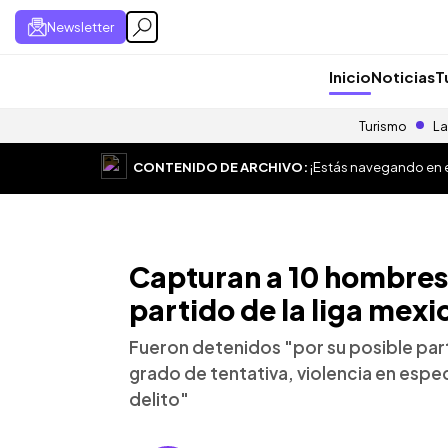
Newsletter
Inicio
Noticias
T
Turismo
La
CONTENIDO DE ARCHIVO:
¡Estás navegando en el
Capturan a 10 hombres 
partido de la liga mexi
Fueron detenidos "por su posible part
grado de tentativa, violencia en espe
delito"