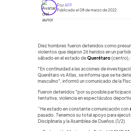
Por
AFP
Publicado el 08 de marzo de 2022
0:00
Facebook
Twitter
►
Escuchar artículo
Diez hombres fueron detenidos como presunt
violentos que dejaron 26 heridos en un partid
sábado en el estado de
Querétaro
(centro), 
"En continuidad a las acciones de investigació
Querétaro vs Atlas, se informa que se ha dete
masculino", informó un comunicado de la Fisc
Fueron detenidos "por su posible participaci
tentativa, violencia en espectáculos deportivo
“He estado en constante comunicación con
pasado. Tenemos su total apoyo para ejecuta
Disciplinaria y la Asamblea de Dueños.(1/2)