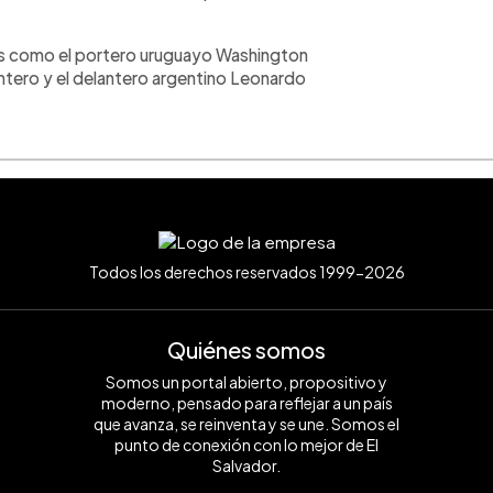
ros como el portero uruguayo Washington
ntero y el delantero argentino Leonardo
Todos los derechos reservados 1999-2026
Quiénes somos
Somos un portal abierto, propositivo y
moderno, pensado para reflejar a un país
que avanza, se reinventa y se une. Somos el
punto de conexión con lo mejor de El
Salvador.