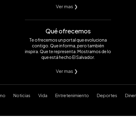
Ver mas ❯
Qué ofrecemos
Te ofrecemos un portal que evoluciona
contigo. Que informa, pero también
inspira. Que te representa. Mostramos de lo
que está hecho El Salvador.
Ver mas ❯
smo
Noticias
Vida
Entretenimiento
Deportes
Dine