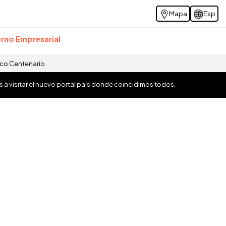
Mapa
Esp
rno Empresarial
ico Centenario
os a visitar el nuevo portal país donde coincidimos todos.