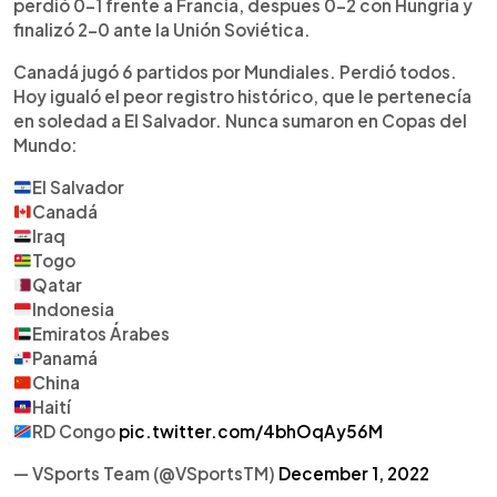
perdió 0-1 frente a Francia, despues 0-2 con Hungría y
finalizó 2-0 ante la Unión Soviética.
Canadá jugó 6 partidos por Mundiales. Perdió todos.
Hoy igualó el peor registro histórico, que le pertenecía
en soledad a El Salvador. Nunca sumaron en Copas del
Mundo:
El Salvador
Canadá
Iraq
Togo
Qatar
Indonesia
Emiratos Árabes
Panamá
China
Haití
RD Congo
pic.twitter.com/4bhOqAy56M
— VSports Team (@VSportsTM)
December 1, 2022