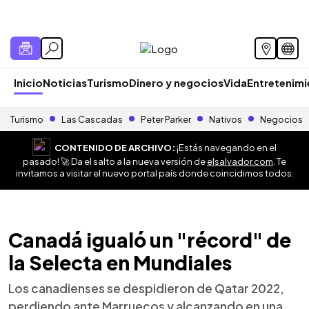
Inicio
Noticias
Turismo
Dinero y negocios
Vida
Entretenim
Turismo
Las Cascadas
Peter Parker
Nativos
Negocios
CONTENIDO DE ARCHIVO:
¡Estás navegando en el
pasado! 🚀 Da el salto a la nueva versión de
elsalvador.com
. Te
invitamos a visitar el nuevo portal país donde coincidimos todos.
Canadá igualó un "récord" de
la Selecta en Mundiales
Los canadienses se despidieron de Qatar 2022,
perdiendo ante Marruecos y alcanzando en una