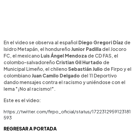
En el video se observa al español
Diego Gregori Díaz
de
Isidro Metapán, el hondureño
Junior Padilla
del Jocoro
FC, el mexicano
Luis Ángel Mendoza
de CD FAS, el
colombo-salvadoreño
Cristian Gil Hurtado
de
Municipal Limeño, el chileno
Sebastián Julio
de Firpo y el
colombiano
Juan Camilo Delgado
del 11 Deportivo
dando mensajes contra el racismo y uniéndose con el
lema "¡No al racismo!".
Este es el video:
https://twitter.com/firpo_oficial/status/1722312959123181
593
REGRESAR A PORTADA