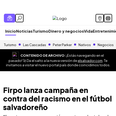
Inicio
Noticias
Turismo
Dinero y negocios
Vida
Entretenim
Turismo
Las Cascadas
Peter Parker
Nativos
Negocios
CONTENIDO DE ARCHIVO:
¡Estás navegando en el
pasado! 🚀 Da el salto a la nueva versión de
elsalvador.com
. Te
invitamos a visitar el nuevo portal país donde coincidimos todos.
Firpo lanza campaña en
contra del racismo en el fútbol
salvadoreño