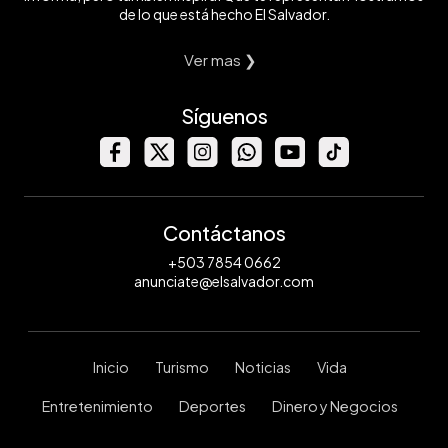
de lo que está hecho El Salvador.
Ver mas ❯
Síguenos
Contáctanos
+503 7854 0662
anunciate@elsalvador.com
Inicio
Turismo
Noticias
Vida
Entretenimiento
Deportes
Dinero y Negocios