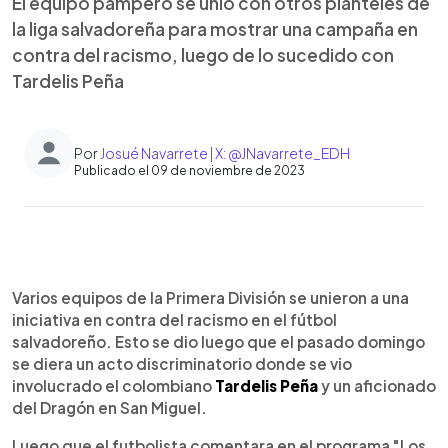
El equipo pampero se unió con otros planteles de
la liga salvadoreña para mostrar una campaña en
contra del racismo, luego de lo sucedido con
Tardelis Peña
Por
Josué Navarrete | X: @JNavarrete_EDH
Publicado el 09 de noviembre de 2023
0:00
►
Escuchar artículo
Varios equipos de la Primera División se unieron a una
iniciativa en contra del racismo en el fútbol
salvadoreño. Esto se dio luego que el pasado domingo
se diera un acto discriminatorio donde se vio
involucrado el colombiano
Tardelis Peña
y un aficionado
del Dragón en San Miguel.
Luego que el futbolista comentara en el programa "Los