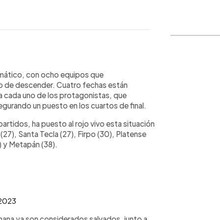
WhatsApp
Copiar link
amático, con ocho equipos que
o de descender. Cuatro fechas están
 cada uno de los protagonistas, que
segurando un puesto en los cuartos de final.
artidos, ha puesto al rojo vivo esta situación
(27), Santa Tecla (27), Firpo (30), Platense
) y Metapán (38).
 2023
emana ya son considerados salvados, junto a