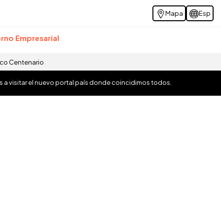
Mapa
Esp
rno Empresarial
ico Centenario
os a visitar el nuevo portal país donde coincidimos todos.