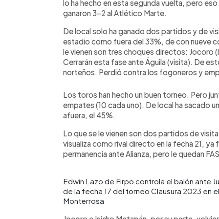
lo ha hecho en esta segunda vuelta, pero eso
ganaron 3-2 al Atlético Marte.
De local solo ha ganado dos partidos y de vis
estadio como fuera del 33%, de con nueve 
le vienen son tres choques directos: Jocoro (lo
Cerrarán esta fase ante Águila (visita). De es
norteños. Perdió contra los fogoneros y empl
Los toros han hecho un buen torneo. Pero junt
empates (10 cada uno). De local ha sacado u
afuera, el 45%.
Lo que se le vienen son dos partidos de visita
visualiza como rival directo en la fecha 21, ya 
permanencia ante Alianza, pero le quedan FA
Edwin Lazo de Firpo controla el balón ante Ju
de la fecha 17 del torneo Clausura 2023 en e
Monterrosa
Jocoro e Isidro Metapán, por su parte, volviero