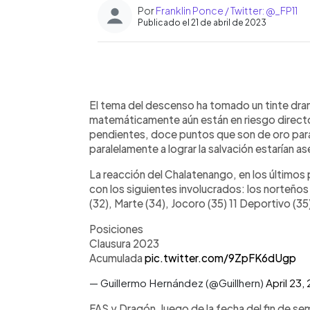
Por
Franklin Ponce / Twitter: @_FP11
Publicado el 21 de abril de 2023
0:00
Facebook
Twitter
►
Escuchar artículo
El tema del descenso ha tomado un tinte dr
matemáticamente aún están en riesgo direct
pendientes, doce puntos que son de oro para
paralelamente a lograr la salvación estarían a
La reacción del Chalatenango, en los últimos p
con los siguientes involucrados: los norteños 
(32), Marte (34), Jocoro (35) 11 Deportivo (35
Posiciones
Clausura 2023
Acumulada
pic.twitter.com/9ZpFK6dUgp
— Guillermo Hernández (@Guillhern)
April 23,
FAS y Dragón, luego de la fecha del fin de s