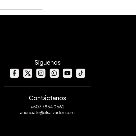
Síguenos
Contáctanos
+503 7854 0662
anunciate@elsalvador.com