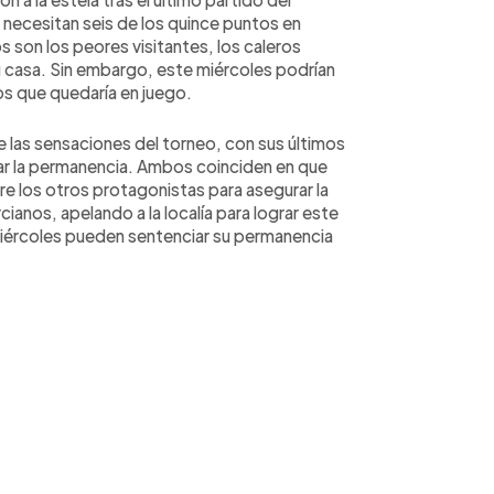
 necesitan seis de los quince puntos en
os son los peores visitantes, los caleros
 casa. Sin embargo, este miércoles podrían
os que quedaría en juego.
e las sensaciones del torneo, con sus últimos
ar la permanencia. Ambos coinciden en que
re los otros protagonistas para asegurar la
ianos, apelando a la localía para lograr este
miércoles pueden sentenciar su permanencia