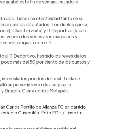
 se acabó este fin de semana cuando le
ita dos. Tiene una efectividad tanto en su
compromisos disputados. Los duelos que se
cal), Chalate (visita) y 11 Deportivo (local).
tos, venció dos veces a los marcianos y
umados e igualó con el 11.
o al 11 Deportivo, han sido los reyes de los
n poco más del 50 por ciento de los puntos y
, intercalados por dos de local. Tecla se
falló su primer intento de asegurar la
S y Dragón. Cierra contra Metapán.
an Carlos Portillo de Alianza FC en partido
l estadio Cuscatlán. Foto EDH / Lissette
n a la estela tras el último partido del