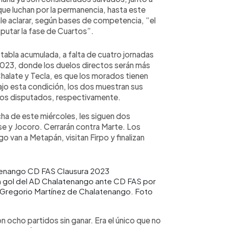
 que luchan por la permanencia, hasta este
le aclarar, según bases de competencia, “el
putar la fase de Cuartos”.
a tabla acumulada, a falta de cuatro jornadas
 2023, donde los duelos directos serán más
Chalate y Tecla, es que los morados tienen
ajo esta condición, los dos muestran sus
tos disputados, respectivamente.
cha de este miércoles, les siguen dos
se y Jocoro. Cerrarán contra Marte. Los
o van a Metapán, visitan Firpo y finalizan
n gol del AD Chalatenango ante CD FAS por
io Gregorio Martínez de Chalatenango. Foto
on ocho partidos sin ganar. Era el único que no