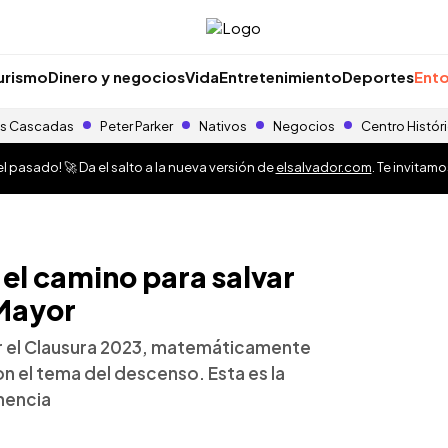
urismo
Dinero y negocios
Vida
Entretenimiento
Deportes
Ento
s Cascadas
Peter Parker
Nativos
Negocios
Centro Histór
 pasado! 🚀 Da el salto a la nueva versión de
elsalvador.com
. Te invitam
el camino para salvar
 Mayor
ar el Clausura 2023, matemáticamente
n el tema del descenso. Esta es la
nencia