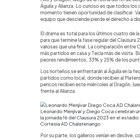
Águila y Alianza. Lo curioso es que todos los
momento tienen oportunidad de clasificar. Va
equipo que desciende pierde el derecho a dis
El drama es total para los últimos cuatro de l
para que termine la fase regular del Clausura
valiosas que una final. La comparación entre 
más partidos en casa y Tecla más de visita. B
peores rendimientos, 33% y 25% de los pun
Los norteños se enfrentarán al Águila en la fe
partidos como local, donde reciben al Platen
pericos reciben este miércoles al Dragón, lueg
frente al Alianza.
Leonardo Menjívar y Diego Coca celebran u
la jornada 16 del Clausura 2023 en el estad
Cortesía AD Chalatenango
Por su parte, los galleros venían en declive, c