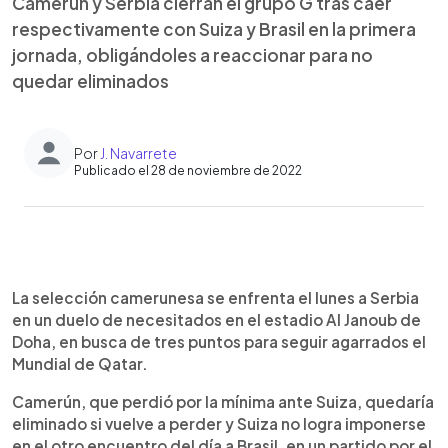
Camerún y Serbia cierran el grupo G tras caer
respectivamente con Suiza y Brasil en la primera
jornada, obligándoles a reaccionar para no
quedar eliminados
Por
J. Navarrete
Publicado el 28 de noviembre de 2022
0:00
►
Escuchar artículo
La selección camerunesa se enfrenta el lunes a Serbia
en un duelo de necesitados en el estadio Al Janoub de
Doha, en busca de tres puntos para seguir agarrados el
Mundial de Qatar.
Camerún, que perdió por la mínima ante Suiza, quedaría
eliminado si vuelve a perder y Suiza no logra imponerse
en el otro encuentro del día a Brasil, en un partido por el