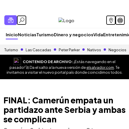
Inicio
Noticias
Turismo
Dinero y negocios
Vida
Entretenim
Turismo
Las Cascadas
Peter Parker
Nativos
Negocios
CONTENIDO DE ARCHIVO:
¡Estás navegando en el
pasado! 🚀 Da el salto a la nueva versión de
elsalvador.com
. Te
invitamos a visitar el nuevo portal país donde coincidimos todos.
FINAL: Camerún empata un
partidazo ante Serbia y ambas
se complican