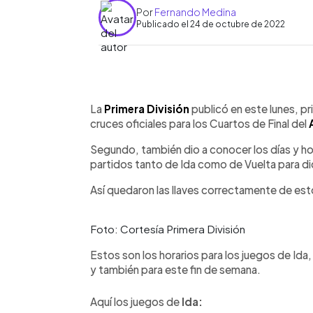
Por
Fernando Medina
Publicado el 24 de octubre de 2022
0:00
Facebook
Twitter
►
Escuchar artículo
La
Primera División
publicó en este lunes, pri
cruces oficiales para los Cuartos de Final del
Segundo, también dio a conocer los días y ho
partidos tanto de Ida como de Vuelta para di
Así quedaron las llaves correctamente de est
Foto: Cortesía Primera División
Estos son los horarios para los juegos de Id
y también para este fin de semana.
Aquí los juegos de
Ida: