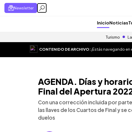
Newsletter
Inicio
Noticias
T
Turismo
La
CONTENIDO DE ARCHIVO:
¡Estás navegando en el
AGENDA. Días y horario
Final del Apertura 202
Con una corrección incluida por parte
las llaves de los Cuartos de Final y se
duelos