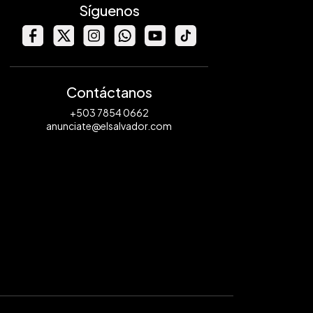
Síguenos
Contáctanos
+503 7854 0662
anunciate@elsalvador.com