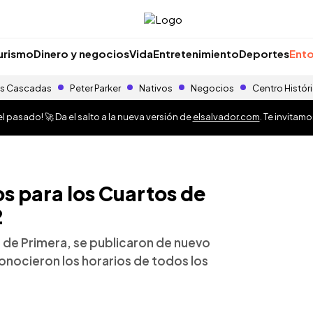
urismo
Dinero y negocios
Vida
Entretenimiento
Deportes
Ento
s Cascadas
Peter Parker
Nativos
Negocios
Centro Histór
 pasado! 🚀 Da el salto a la nueva versión de
elsalvador.com
. Te invitam
s para los Cuartos de
2
 de Primera, se publicaron de nuevo
 conocieron los horarios de todos los