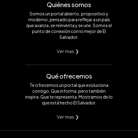
Quiénes somos
Somos un portal abierto, propositivo y
moderno, pensado para reflejar a un país
que avanza, se reinventa y se une. Somos el
punto de conexión con lo mejor de El
Salvador.
Ver mas ❯
Qué ofrecemos
Te ofrecemos un portal que evoluciona
contigo. Que informa, pero también
inspira. Que te representa. Mostramos de lo
que está hecho El Salvador.
Ver mas ❯