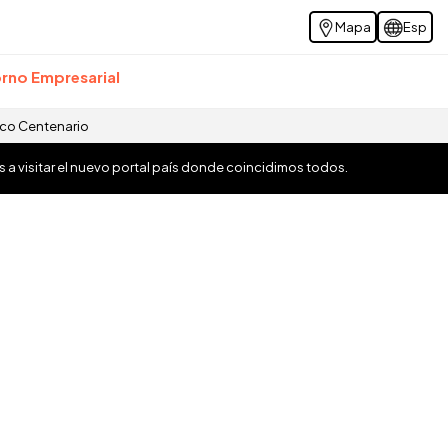
Mapa
Esp
rno Empresarial
ico Centenario
os a visitar el nuevo portal país donde coincidimos todos.