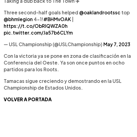
Taking a dub back to The Town ✈️
Three second-half goals helped
@oaklandrootssc
top
@bhmlegion
4-1!
#BHMvOAK
|
https://t.co/ObRlQWZA0h
pic.twitter.com/Ja57b6CLYm
— USL Championship (@USLChampionship)
May 7, 2023
Con la victoria ya se pone en zona de clasificación en la
Conferencia del Oeste. Ya son once puntos en ocho
partidos para los Roots.
Tamacas sigue creciendo y demostrando en la USL
Championship de Estados Unidos.
VOLVER A PORTADA