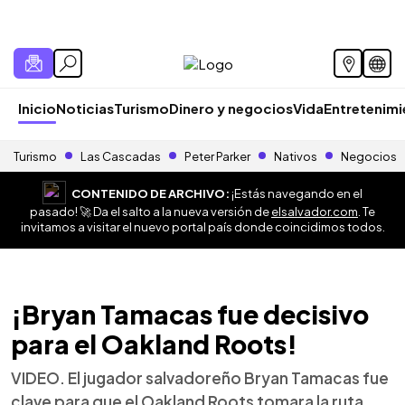
Inicio
Noticias
Turismo
Dinero y negocios
Vida
Entretenim
Turismo
Las Cascadas
Peter Parker
Nativos
Negocios
CONTENIDO DE ARCHIVO:
¡Estás navegando en el
pasado! 🚀 Da el salto a la nueva versión de
elsalvador.com
. Te
invitamos a visitar el nuevo portal país donde coincidimos todos.
¡Bryan Tamacas fue decisivo
para el Oakland Roots!
VIDEO. El jugador salvadoreño Bryan Tamacas fue
clave para que el Oakland Roots tomara la ruta