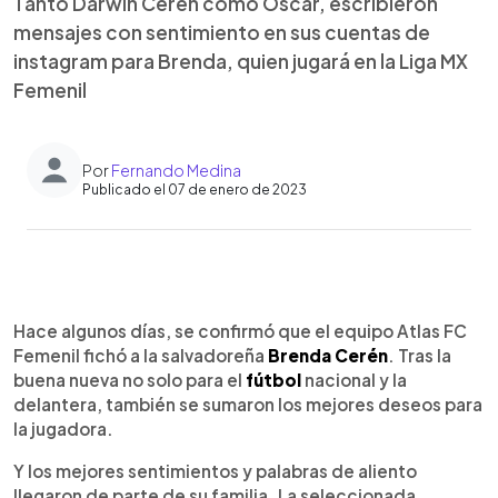
Tanto Darwin Cerén como Óscar, escribieron
mensajes con sentimiento en sus cuentas de
instagram para Brenda, quien jugará en la Liga MX
Femenil
Por
Fernando Medina
Publicado el 07 de enero de 2023
0:00
►
Escuchar artículo
Hace algunos días, se confirmó que el equipo Atlas FC
Femenil fichó a la salvadoreña
Brenda Cerén
. Tras la
buena nueva no solo para el
fútbol
nacional y la
delantera, también se sumaron los mejores deseos para
la jugadora.
Y los mejores sentimientos y palabras de aliento
llegaron de parte de su familia. La seleccionada