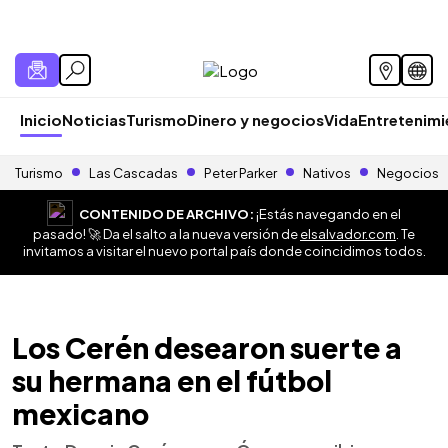
Inicio
Noticias
Turismo
Dinero y negocios
Vida
Entretenim
Turismo
Las Cascadas
Peter Parker
Nativos
Negocios
CONTENIDO DE ARCHIVO:
¡Estás navegando en el
pasado! 🚀 Da el salto a la nueva versión de
elsalvador.com
. Te
invitamos a visitar el nuevo portal país donde coincidimos todos.
Los Cerén desearon suerte a
su hermana en el fútbol
mexicano