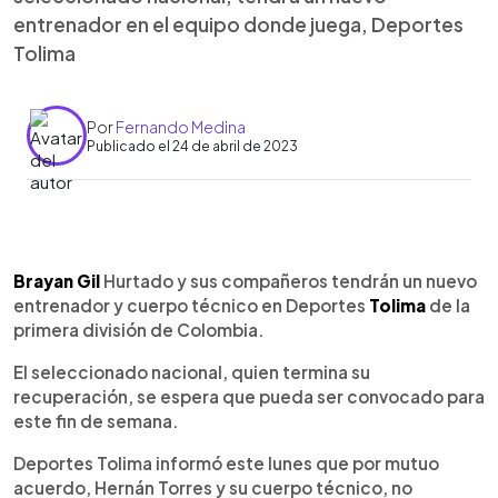
entrenador en el equipo donde juega, Deportes
Tolima
Por
Fernando Medina
Publicado el 24 de abril de 2023
0:00
►
Escuchar artículo
Brayan Gil
Hurtado y sus compañeros tendrán un nuevo
entrenador y cuerpo técnico en Deportes
Tolima
de la
primera división de Colombia.
El seleccionado nacional, quien termina su
recuperación, se espera que pueda ser convocado para
este fin de semana.
Deportes Tolima informó este lunes que por mutuo
acuerdo, Hernán Torres y su cuerpo técnico, no