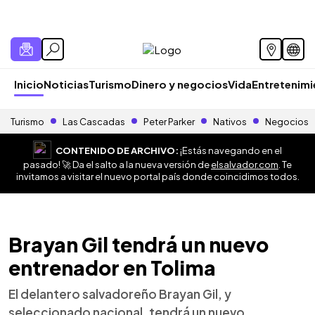
Inicio
Noticias
Turismo
Dinero y negocios
Vida
Entretenim
Turismo
Las Cascadas
Peter Parker
Nativos
Negocios
CONTENIDO DE ARCHIVO:
¡Estás navegando en el
pasado! 🚀 Da el salto a la nueva versión de
elsalvador.com
. Te
invitamos a visitar el nuevo portal país donde coincidimos todos.
Brayan Gil tendrá un nuevo
entrenador en Tolima
El delantero salvadoreño Brayan Gil, y
seleccionado nacional, tendrá un nuevo