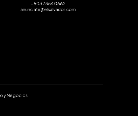
+503 7854 0662
anunciate@elsalvador.com
ro y Negocios