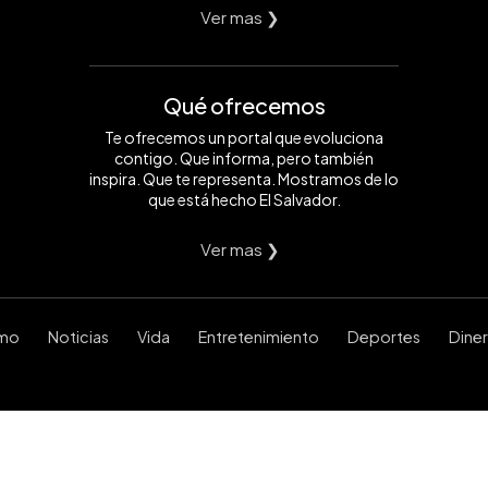
Ver mas ❯
Qué ofrecemos
Te ofrecemos un portal que evoluciona
contigo. Que informa, pero también
inspira. Que te representa. Mostramos de lo
que está hecho El Salvador.
Ver mas ❯
smo
Noticias
Vida
Entretenimiento
Deportes
Dine