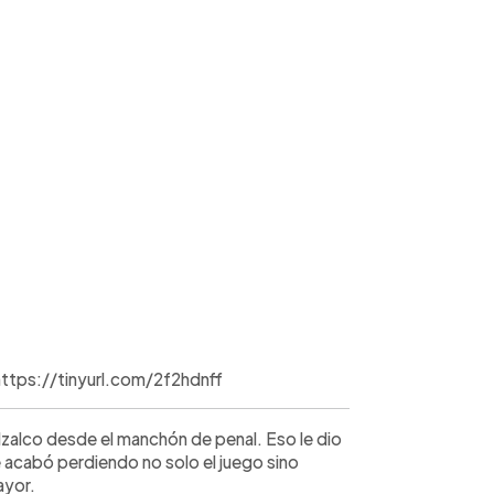
/https://tinyurl.com/2f2hdnff
 Izalco desde el manchón de penal. Eso le dio
 acabó perdiendo no solo el juego sino
ayor.