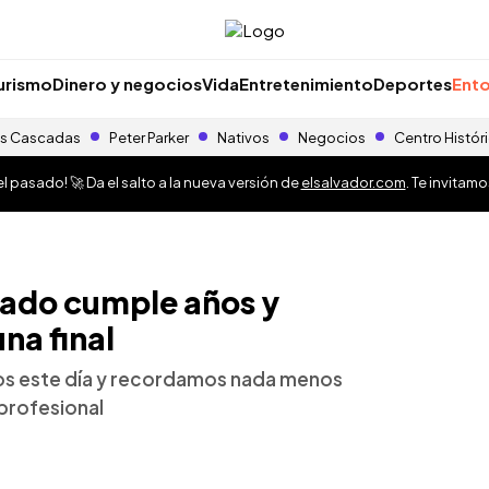
urismo
Dinero y negocios
Vida
Entretenimiento
Deportes
Ento
s Cascadas
Peter Parker
Nativos
Negocios
Centro Histór
 pasado! 🚀 Da el salto a la nueva versión de
elsalvador.com
. Te invitam
tado cumple años y
una final
os este día y recordamos nada menos
 profesional