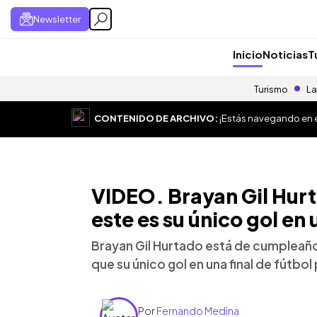
Newsletter
Inicio
Noticias
T
Turismo
La
CONTENIDO DE ARCHIVO:
¡Estás navegando en el
VIDEO. Brayan Gil Hur
este es su único gol en 
Brayan Gil Hurtado está de cumpleañ
que su único gol en una final de fútbol
Por
Fernando Medina