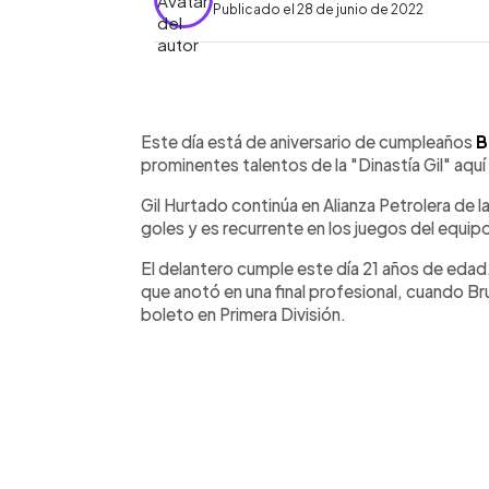
Publicado el 28 de junio de 2022
0:00
Facebook
Twitter
►
Escuchar artículo
Este día está de aniversario de cumpleaños
B
prominentes talentos de la "Dinastía Gil" aquí
Gil Hurtado continúa en Alianza Petrolera de 
goles y es recurrente en los juegos del equipo
El delantero cumple este día 21 años de ed
que anotó en una final profesional, cuando Br
boleto en Primera División.