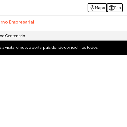
Mapa
Esp
rno Empresarial
ico Centenario
os a visitar el nuevo portal país donde coincidimos todos.