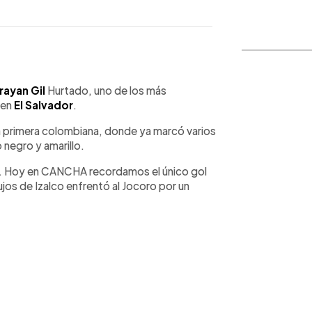
WhatsApp
Copiar link
rayan Gil
Hurtado, uno de los más
 en
El Salvador
.
la primera colombiana, donde ya marcó varios
 negro y amarillo.
ad. Hoy en CANCHA recordamos el único gol
ujos de Izalco enfrentó al Jocoro por un