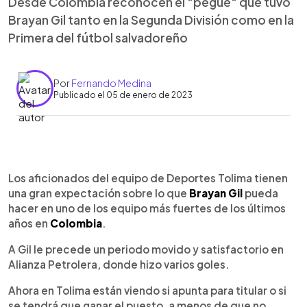
Desde Colombia reconocen el "pegue" que tuvo
Brayan Gil tanto en la Segunda División como en la
Primera del fútbol salvadoreño
Por
Fernando Medina
Publicado el 05 de enero de 2023
0:00
►
Escuchar artículo
Los aficionados del equipo de Deportes Tolima tienen
una gran expectación sobre lo que
Brayan Gil
pueda
hacer en uno de los equipo más fuertes de los últimos
años en
Colombia
.
A Gil le precede un periodo movido y satisfactorio en
Alianza Petrolera, donde hizo varios goles.
Ahora en Tolima están viendo si apunta para titular o si
se tendrá que ganar el puesto, a menos de que no