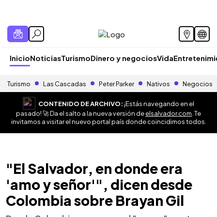
Inicio
Noticias
Turismo
Dinero y negocios
Vida
Entretenim
Turismo
Las Cascadas
Peter Parker
Nativos
Negocios
CONTENIDO DE ARCHIVO:
¡Estás navegando en el
pasado! 🚀 Da el salto a la nueva versión de
elsalvador.com
. Te
invitamos a visitar el nuevo portal país donde coincidimos todos.
"El Salvador, en donde era
'amo y señor'", dicen desde
Colombia sobre Brayan Gil