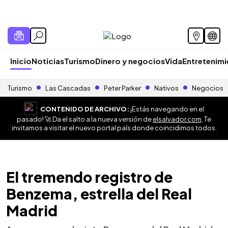
Inicio
Noticias
Turismo
Dinero y negocios
Vida
Entretenim
Turismo
Las Cascadas
Peter Parker
Nativos
Negocios
CONTENIDO DE ARCHIVO:
¡Estás navegando en el
pasado! 🚀 Da el salto a la nueva versión de
elsalvador.com
. Te
invitamos a visitar el nuevo portal país donde coincidimos todos.
El tremendo registro de
Benzema, estrella del Real
Madrid