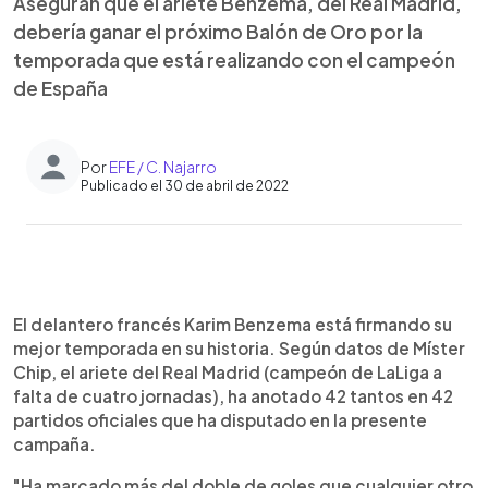
Aseguran que el ariete Benzema, del Real Madrid,
debería ganar el próximo Balón de Oro por la
temporada que está realizando con el campeón
de España
Por
EFE / C. Najarro
Publicado el 30 de abril de 2022
0:00
►
Escuchar artículo
El delantero francés Karim Benzema está firmando su
mejor temporada en su historia. Según datos de Míster
Chip, el ariete del Real Madrid (campeón de LaLiga a
falta de cuatro jornadas), ha anotado 42 tantos en 42
partidos oficiales que ha disputado en la presente
campaña.
"Ha marcado más del doble de goles que cualquier otro