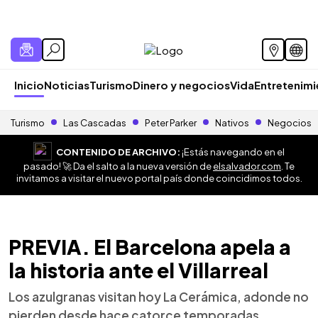
Inicio
Noticias
Turismo
Dinero y negocios
Vida
Entretenim
Turismo
Las Cascadas
Peter Parker
Nativos
Negocios
CONTENIDO DE ARCHIVO:
¡Estás navegando en el
pasado! 🚀 Da el salto a la nueva versión de
elsalvador.com
. Te
invitamos a visitar el nuevo portal país donde coincidimos todos.
PREVIA. El Barcelona apela a
la historia ante el Villarreal
Los azulgranas visitan hoy La Cerámica, adonde no
pierden desde hace catorce temporadas