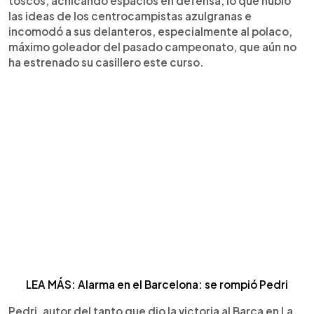
toscos, achicando espacios en defensa, lo que nubló
las ideas de los centrocampistas azulgranas e
incomodó a sus delanteros, especialmente al polaco,
máximo goleador del pasado campeonato, que aún no
ha estrenado su casillero este curso.
LEA MÁS: Alarma en el Barcelona: se rompió Pedri
Pedri, autor del tanto que dio la victoria al Barça en La