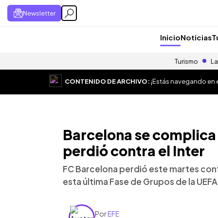
Newsletter
Inicio
Noticias
T
Turismo
La
CONTENIDO DE ARCHIVO:
¡Estás navegando en el
Barcelona se complica
perdió contra el Inter
FC Barcelona perdió este martes contr
esta última Fase de Grupos de la UE
Por
EFE