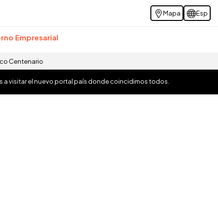
Mapa
Esp
rno Empresarial
ico Centenario
os a visitar el nuevo portal país donde coincidimos todos.