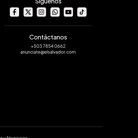
Síguenos
Contáctanos
+503 7854 0662
anunciate@elsalvador.com
ro y Negocios