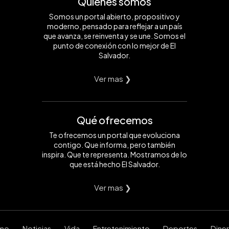
Quiénes somos
Somos un portal abierto, propositivo y
moderno, pensado para reflejar a un país
que avanza, se reinventa y se une. Somos el
punto de conexión con lo mejor de El
Salvador.
Ver mas ❯
Qué ofrecemos
Te ofrecemos un portal que evoluciona
contigo. Que informa, pero también
inspira. Que te representa. Mostramos de lo
que está hecho El Salvador.
Ver mas ❯
smo
Noticias
Vida
Entretenimiento
Deportes
Dine