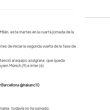
WhatsApp
Copiar link
Milán, este martes en la cuarta jornada de la
es de iniciar la segunda vuelta de la fase de
tenció al equipo azulgrana, que queda
yern Múnich (9) e Inter (6).
rBarcellona
@hakanc10
emania, todavía no ha sumado.