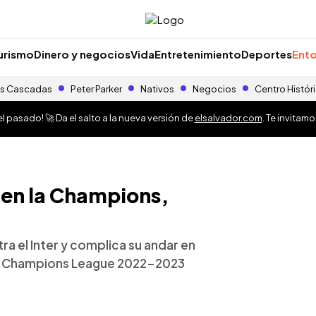
urismo
Dinero y negocios
Vida
Entretenimiento
Deportes
Ento
s Cascadas
Peter Parker
Nativos
Negocios
Centro Histór
 pasado! 🚀 Da el salto a la nueva versión de
elsalvador.com
. Te invitam
 en la Champions,
a el Inter y complica su andar en
FA Champions League 2022-2023