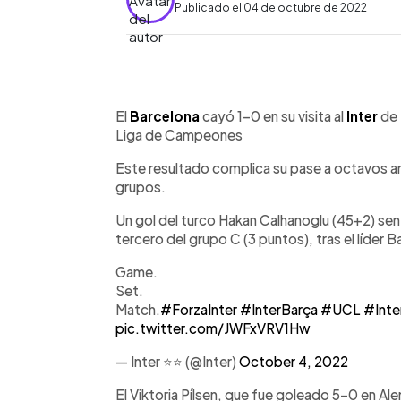
Publicado el 04 de octubre de 2022
0:00
Facebook
Twitter
►
Escuchar artículo
El
Barcelona
cayó 1-0 en su visita al
Inter
de 
Liga de Campeones
Este resultado complica su pase a octavos ant
grupos.
Un gol del turco Hakan Calhanoglu (45+2) sen
tercero del grupo C (3 puntos), tras el líder Ba
Game.
Set.
Match.
#ForzaInter
#InterBarça
#UCL
#Inte
pic.twitter.com/JWFxVRV1Hw
— Inter ⭐⭐ (@Inter)
October 4, 2022
El Viktoria Pílsen, que fue goleado 5-0 en Al