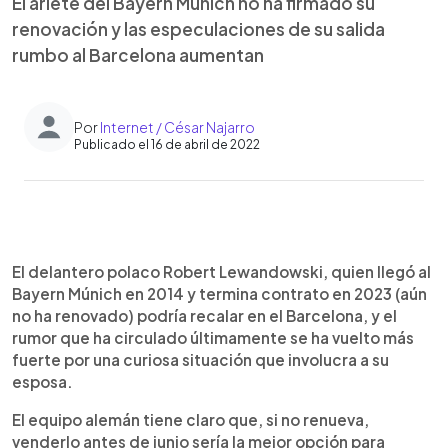
El ariete del Bayern Múnich no ha firmado su
renovación y las especulaciones de su salida
rumbo al Barcelona aumentan
Por
Internet / César Najarro
Publicado el 16 de abril de 2022
0:00
►
Escuchar artículo
El delantero polaco Robert Lewandowski, quien llegó al
Bayern Múnich en 2014 y termina contrato en 2023 (aún
no ha renovado) podría recalar en el Barcelona, y el
rumor que ha circulado últimamente se ha vuelto más
fuerte por una curiosa situación que involucra a su
esposa.
El equipo alemán tiene claro que, si no renueva,
venderlo antes de junio sería la mejor opción para