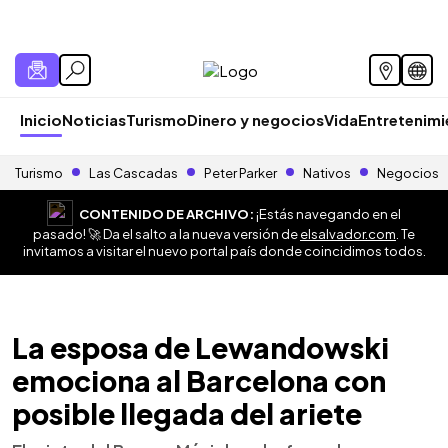
Inicio
Noticias
Turismo
Dinero y negocios
Vida
Entretenim
Turismo
Las Cascadas
Peter Parker
Nativos
Negocios
CONTENIDO DE ARCHIVO:
¡Estás navegando en el
pasado! 🚀 Da el salto a la nueva versión de
elsalvador.com
. Te
invitamos a visitar el nuevo portal país donde coincidimos todos.
La esposa de Lewandowski
emociona al Barcelona con
posible llegada del ariete