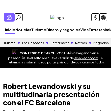
Inicio
Noticias
Turismo
Dinero y negocios
Vida
Entretenim
Turismo
Las Cascadas
Peter Parker
Nativos
Negocios
CONTENIDO DE ARCHIVO:
¡Estás navegando en el
pasado! 🚀 Da el salto a la nueva versión de
elsalvador.com
. Te
invitamos a visitar el nuevo portal país donde coincidimos todos.
Robert Lewandowski y su
multitudinaria presentación
con el FC Barcelona