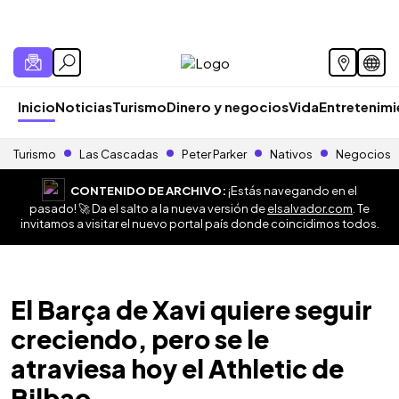
Inicio
Noticias
Turismo
Dinero y negocios
Vida
Entretenim
Turismo
Las Cascadas
Peter Parker
Nativos
Negocios
CONTENIDO DE ARCHIVO:
¡Estás navegando en el
pasado! 🚀 Da el salto a la nueva versión de
elsalvador.com
. Te
invitamos a visitar el nuevo portal país donde coincidimos todos.
El Barça de Xavi quiere seguir
creciendo, pero se le
atraviesa hoy el Athletic de
Bilbao