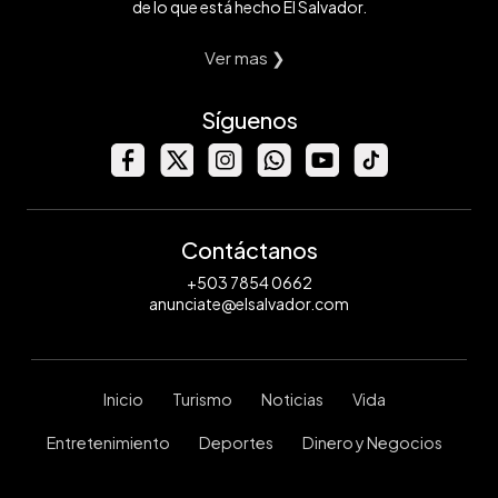
de lo que está hecho El Salvador.
Ver mas ❯
Síguenos
Contáctanos
+503 7854 0662
anunciate@elsalvador.com
Inicio
Turismo
Noticias
Vida
Entretenimiento
Deportes
Dinero y Negocios