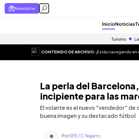
Newsletter
Inicio
Noticias
T
Turismo
La
CONTENIDO DE ARCHIVO:
¡Estás navegando en el
La perla del Barcelona,
incipiente para las ma
El volante es el nuevo "vendedor" de 
buena imagen y su destacado fútbol
Por
EFE / C. Najarro