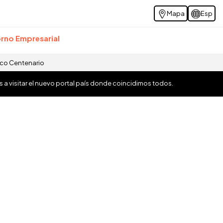
Mapa
Esp
rno Empresarial
ico Centenario
os a visitar el nuevo portal país donde coincidimos todos.