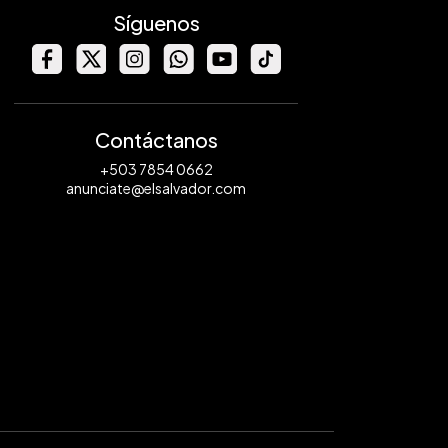
Síguenos
Contáctanos
+503 7854 0662
anunciate@elsalvador.com