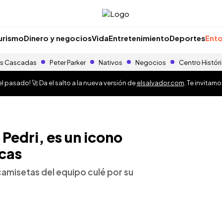
urismo
Dinero y negocios
Vida
Entretenimiento
Deportes
Ento
s Cascadas
Peter Parker
Nativos
Negocios
Centro Histór
 pasado! 🚀 Da el salto a la nueva versión de
elsalvador.com
. Te invitam
 Pedri, es un icono
rcas
camisetas del equipo culé por su