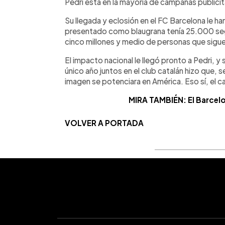
Pedri está en la mayoría de campañas publicita
Su llegada y eclosión en el FC Barcelona le 
presentado como blaugrana tenía 25.000 seg
cinco millones y medio de personas que sigue
El impacto nacional le llegó pronto a Pedri, y
único año juntos en el club catalán hizo que,
imagen se potenciara en América. Eso sí, el c
MIRA TAMBIÉN: El Barcelo
VOLVER A PORTADA