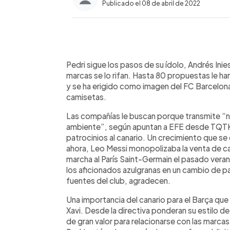
Publicado el 08 de abril de 2022
0:00
Facebook
Twitter
►
Escuchar artículo
Pedri sigue los pasos de su ídolo, Andrés Inie
marcas se lo rifan. Hasta 80 propuestas le h
y se ha erigido como imagen del FC Barcelona,
camisetas.
Las compañías le buscan porque transmite “na
ambiente”, según apuntan a EFE desde TQTK 
patrocinios al canario. Un crecimiento que se
ahora, Leo Messi monopolizaba la venta de c
marcha al París Saint-Germain el pasado verano
los aficionados azulgranas en un cambio de 
fuentes del club, agradecen.
Una importancia del canario para el Barça que
Xavi. Desde la directiva ponderan su estilo 
de gran valor para relacionarse con las marca