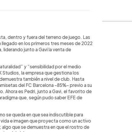
WhatsApp
Copiar link
sta, dentro y fuera del terreno de juego. Las
an llegado en los primeros tres meses de 2022
 liderando junto a Gavi la venta de
turalidad” y “sensibilidad por el medio
Studios, la empresa que gestiona los
 demuestra también a nivel de club. Hasta
amisetas del FC Barcelona -85%- previo a su
. Ahora es Pedri, junto a Gavi, el favorito de
paradigma que, según pudo saber EFE de
 no se queda en que sea indiscutible para
de vida e imagen que proyecta como un activo
s; algo que se demuestra en que el rostro de