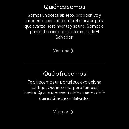
Quiénes somos
Somos un portal abierto, propositivo y
moderno, pensado para reflejar a un país
que avanza, se reinventa y se une. Somos el
punto de conexión con lo mejor de El
Salvador.
Ver mas ❯
Qué ofrecemos
Te ofrecemos un portal que evoluciona
contigo. Que informa, pero también
inspira. Que te representa. Mostramos de lo
que está hecho El Salvador.
Ver mas ❯