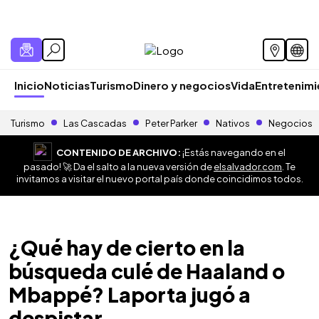
Inicio
Noticias
Turismo
Dinero y negocios
Vida
Entretenim
Turismo
Las Cascadas
Peter Parker
Nativos
Negocios
CONTENIDO DE ARCHIVO:
¡Estás navegando en el
pasado! 🚀 Da el salto a la nueva versión de
elsalvador.com
. Te
invitamos a visitar el nuevo portal país donde coincidimos todos.
¿Qué hay de cierto en la
búsqueda culé de Haaland o
Mbappé? Laporta jugó a
despistar