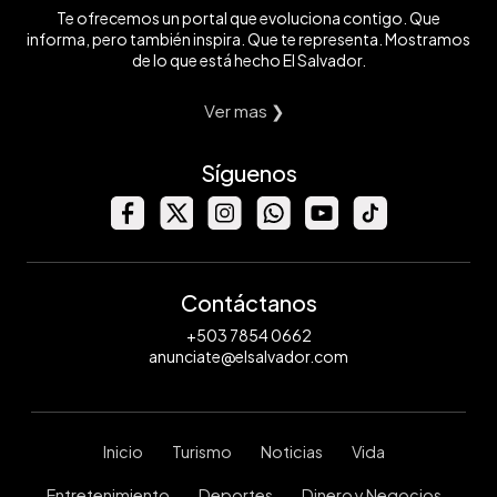
Te ofrecemos un portal que evoluciona contigo. Que
informa, pero también inspira. Que te representa. Mostramos
de lo que está hecho El Salvador.
Ver mas ❯
Síguenos
Contáctanos
+503 7854 0662
anunciate@elsalvador.com
Inicio
Turismo
Noticias
Vida
Entretenimiento
Deportes
Dinero y Negocios