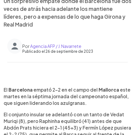
Un sorpresivo empate donde el Barcelona fue dos
veces de atrás hacia adelante los mantiene
líderes, pero a expensas de lo que haga Girona y
Real Madrid
Por
Agencia AFP / J. Navarrete
Publicado el 26 de septiembre de 2023
0:00
►
Escuchar artículo
El
Barcelona
empató 2-2 en el campo del
Mallorca
este
martes en la séptima jornada del campeonato español,
que siguen liderando los azulgranas.
El conjunto insular se adelantó con un tanto de Vedat
Muriqi (8), pero Raphinha equilibró (41) antes de que
Abdón Prats hiciera el 2-1 (45+3) y Fermín López pusiera
el 2-2 (75), que permite al Barça seguir al frente de la