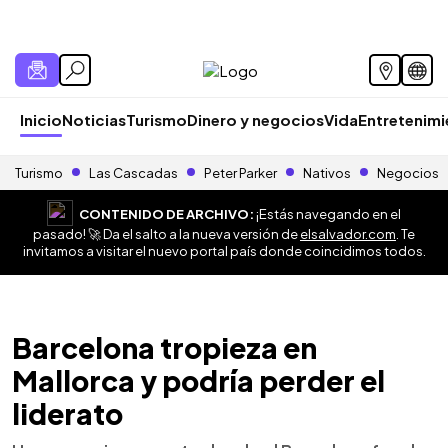
Inicio
Noticias
Turismo
Dinero y negocios
Vida
Entretenim
Turismo
Las Cascadas
Peter Parker
Nativos
Negocios
CONTENIDO DE ARCHIVO:
¡Estás navegando en el
pasado! 🚀 Da el salto a la nueva versión de
elsalvador.com
. Te
invitamos a visitar el nuevo portal país donde coincidimos todos.
Barcelona tropieza en
Mallorca y podría perder el
liderato