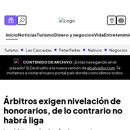
Inicio
Noticias
Turismo
Dinero y negocios
Vida
Entretenim
Turismo
Las Cascadas
Peter Parker
Nativos
Negocios
CONTENIDO DE ARCHIVO:
¡Estás navegando en el
pasado! 🚀 Da el salto a la nueva versión de
elsalvador.com
. Te
invitamos a visitar el nuevo portal país donde coincidimos todos.
Árbitros exigen nivelación de
honorarios, de lo contrario no
habrá liga