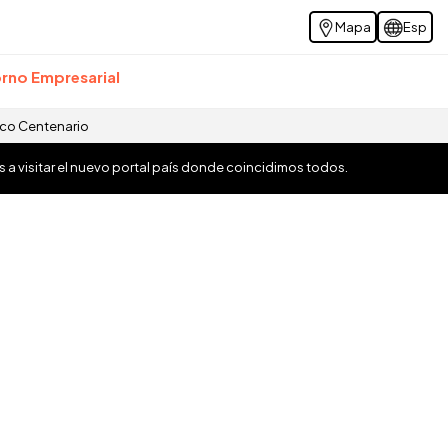
Mapa
Esp
rno Empresarial
ico Centenario
os a visitar el nuevo portal país donde coincidimos todos.