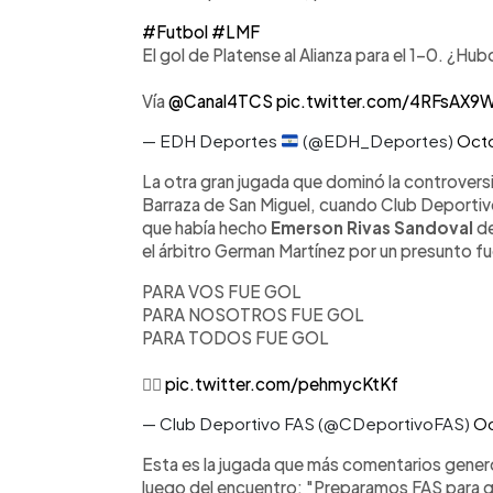
#Futbol
#LMF
El gol de Platense al Alianza para el 1-0. ¿Hu
Vía
@Canal4TCS
pic.twitter.com/4RFsAX9
— EDH Deportes
(@EDH_Deportes)
Octo
La otra gran jugada que dominó la controversia
Barraza de San Miguel, cuando Club Deportivo
que había hecho
Emerson Rivas Sandoval
de
el árbitro German Martínez por un presunto fu
PARA VOS FUE GOL
PARA NOSOTROS FUE GOL
PARA TODOS FUE GOL
🤦‍♂️
pic.twitter.com/pehmycKtKf
— Club Deportivo FAS (@CDeportivoFAS)
Oc
Esta es la jugada que más comentarios generó,
luego del encuentro: "Preparamos FAS para gan