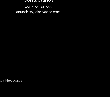
+503 7854 0662
anunciate@elsalvador.com
ro y Negocios