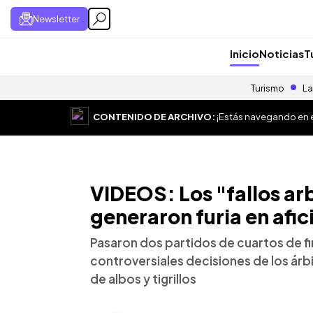
Newsletter
Inicio
Noticias
T
Turismo
La
CONTENIDO DE ARCHIVO:
¡Estás navegando en el
VIDEOS: Los "fallos ar
generaron furia en afic
Pasaron dos partidos de cuartos de fi
controversiales decisiones de los árbi
de albos y tigrillos