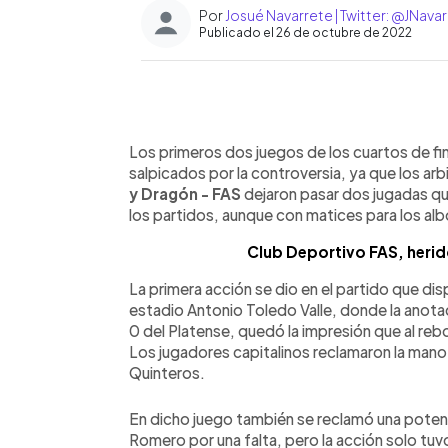
Por
Josué Navarrete | Twitter: @JNav
Publicado el 26 de octubre de 2022
0:00
Facebook
Twitter
►
Escuchar artículo
Los primeros dos juegos de los cuartos de fin
salpicados por la controversia, ya que los ar
y Dragón - FAS
dejaron pasar dos jugadas que
los partidos, aunque con matices para los albos
Club Deportivo FAS, herid
La primera acción se dio en el partido que dis
estadio Antonio Toledo Valle, donde la anota
0 del Platense, quedó la impresión que al rebo
Los jugadores capitalinos reclamaron la mano
Quinteros.
En dicho juego también se reclamó una potencia
Romero por una falta, pero la acción solo tuvo 