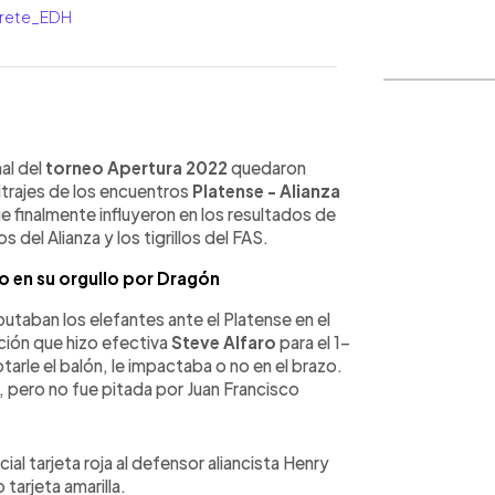
arrete_EDH
WhatsApp
Copiar link
al del
torneo Apertura 2022
quedaron
bitrajes de los encuentros
Platense - Alianza
 finalmente influyeron en los resultados de
 del Alianza y los tigrillos del FAS.
o en su orgullo por Dragón
putaban los elefantes ante el Platense en el
ción que hizo efectiva
Steve Alfaro
para el 1-
tarle el balón, le impactaba o no en el brazo.
, pero no fue pitada por Juan Francisco
l tarjeta roja al defensor aliancista Henry
tarjeta amarilla.