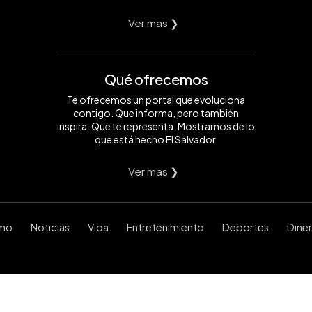
Ver mas ❯
Qué ofrecemos
Te ofrecemos un portal que evoluciona
contigo. Que informa, pero también
inspira. Que te representa. Mostramos de lo
que está hecho El Salvador.
Ver mas ❯
smo
Noticias
Vida
Entretenimiento
Deportes
Dine