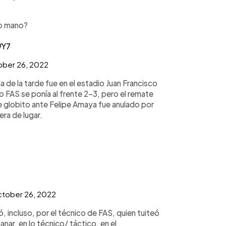
bo mano?
WY7
ber 26, 2022
 de la tarde fue en el estadio Juan Francisco
 FAS se ponía al frente 2-3, pero el remate
 globito ante Felipe Amaya fue anulado por
era de lugar.
tober 26, 2022
 incluso, por el técnico de FAS, quien tuiteó
ar, en lo técnico/ táctico, en el