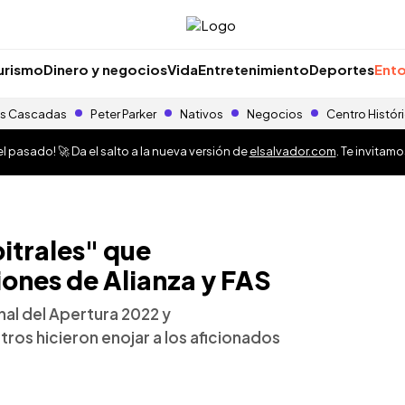
urismo
Dinero y negocios
Vida
Entretenimiento
Deportes
Ento
s Cascadas
Peter Parker
Nativos
Negocios
Centro Histór
 pasado! 🚀 Da el salto a la nueva versión de
elsalvador.com
. Te invitam
bitrales" que
iones de Alianza y FAS
nal del Apertura 2022 y
tros hicieron enojar a los aficionados